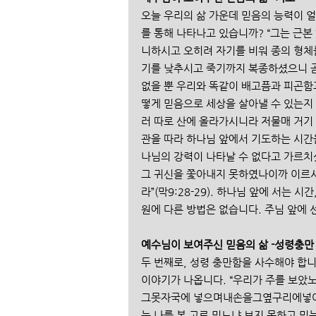
오늘 우리의 삶 가운데 믿음의 능력이 
를 통해 나타나고 있습니까? “그는 근
니하시고 오히려 자기를 비워 종의 형체
기를 낮추시고 죽기까지 복종하셨으니 곧 
없을 뿐 우리와 똑같이 배고픔과 피곤함
떻게 믿음으로 세상을 살아낼 수 있는지
러 따로 산에 올라가시니라 저물매 거기 
관을 따라 하나님 앞에서 기도하는 시간
나님의 강력이 나타날 수 없다고 가르치
그 귀신을 쫓아내지 못하였나이까 이
라”(막9:28-29). 하나님 앞에 서는
원에 다른 방법은 없습니다. 주님 앞에 
예수님이 보여주신 믿음의 삶 -성령충만
두 번째로, 성령 충만함을 사수해야 합
이야기가 나옵니다. “우리가 주를 
그못자국에 넣으며내손을그옆구리에넣어
는 나를 본 고로 믿느냐 보지 못하고 믿