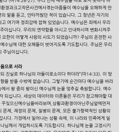
”(마14:26-27). 우리 안에 예수님을 바로 보지 못하게 하
정환경과크고작은사건에서겪는아픔들이 예수님을 오해하게 만
년의 말을 듣고, 안타까웠던 적이 있습니다. 그 청년은 자기의 
고 여기며 정죄감에 잡혀 있었습니다. 예수님은 죄에서 우리
 주이십니다. 우리의 연약함을 아시고 인내하시며 변화시켜주
던 요한이 어떻게 사랑의 사도가 되었습니까? 주님의 온전한 사
 예수님에 대한 오해들이 벗어지도록 기도합시다. 주님은 우리
 주님이십니다. 
믿음으로 서라 
되 진실로 하나님의 아들이로소이다 하더라”(마14:33). 이 땅
영향을 받을 수밖에 없습니다. 그렇기에 순간마다 예수님을 바라
속에서 왕 중의 왕이신 예수님께 눈을 맞추길 축원합니다. 예수
자 되십니다. 세상의 데이터와 이론들은 우리가 참고해야할 대
풍랑을 꾸짖으신예수님을바라보며,상황과환경이아닌주님앞에먼저
의 문제, 재정의 문제, 질병의 문제, 모든 불가항력적인 상황의 
갑시다. 가정에서 일어나는 상황 속에, 이 나라와 민족에게 일
하나님께서 개입하시도록 기도합시다. 하나님께 눈을 고정시키