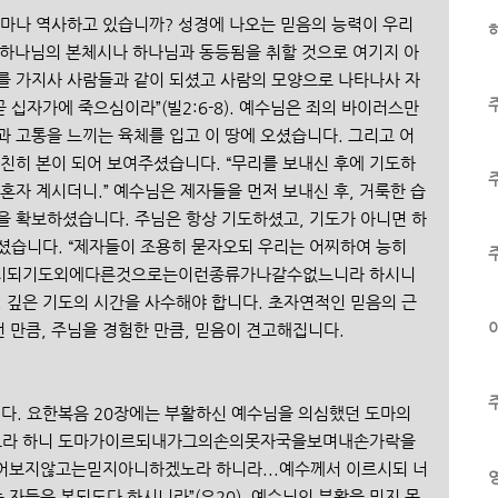
얼마나 역사하고 있습니까? 성경에 나오는 믿음의 능력이 우리
하
본 하나님의 본체시나 하나님과 동등됨을 취할 것으로 여기지 아
를 가지사 사람들과 같이 되셨고 사람의 모양으로 나타나사 자
십자가에 죽으심이라”(빌2:6-8). 예수님은 죄의 바이러스만 
과 고통을 느끼는 육체를 입고 이 땅에 오셨습니다. 그리고 어
 친히 본이 되어 보여주셨습니다. “무리를 보내신 후에 기도하
혼자 계시더니.” 예수님은 제자들을 먼저 보내신 후, 거룩한 습
을 확보하셨습니다. 주님은 항상 기도하셨고, 기도가 아니면 하
셨습니다. “제자들이 조용히 묻자오되 우리는 어찌하여 능히 
르시되기도외에다른것으로는이런종류가나갈수없느니라 하시니
 시간, 깊은 기도의 시간을 사수해야 합니다. 초자연적인 믿음의 근
이
선 만큼, 주님을 경험한 만큼, 믿음이 견고해집니다. 
 
니다. 요한복음 20장에는 부활하신 예수님을 의심했던 도마의 
보았노라 하니 도마가이르되내가그의손의못자국을보며내손가락을
보지않고는믿지아니하겠노라 하니라...예수께서 이르시되 너
는 자들은 복되도다 하시니라”(요20). 예수님의 부활을 믿지 못