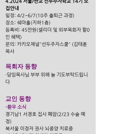
4.2024 서울/판교 선두주자학교 14기 모
집안내
일정: 4/2~6/7(10주 출퇴근 과정)
장소: 쉐마홀(지하1층)
등록비: 45만원(셀리더 및 외부목회자 할0
인 혜택)
문의: 카카오채널"선두주자스쿨" (김태훈 
목사
목회자 동향
·담임목사님 부부 위해 늘 기도부탁드립니
다
교인 동향
-환우 소식
경기남1 서경호 집사 폐암(2/23 수술 예
정)
북서울 이정자 권사 뇌종양 치료중