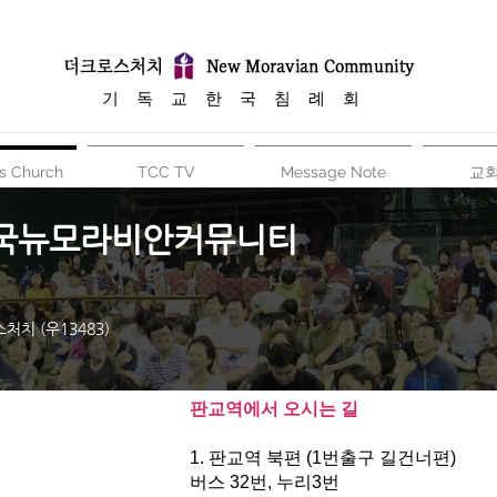
​기 독 교 한 국 침 례 회
s Church
TCC TV
Message Note
교
한국뉴모라비안커뮤니티
처치 (우13483)
판교역에서 오시는 길
1. 판교역 북편 (1번출구 길건너편)
버스 32번, 누리3번