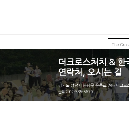
The Cros
더크로스처치 & 
연락처, 오시는 길
경기도 성남시 분당구 운중로 246 더크로스
문의: 02-585-5670