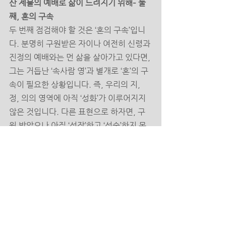
산 제물의 예배로 삶이 드려지기 위해– 둘
째, 혼의 구속 
두 번째 점검해야 할 것은 ‘혼의 구속’입니
다. 분명히 구원받은 자이나 여전히 신령과 
진정의 예배와는 먼 삶을 살아가고 있다면, 
그는 거듭난 ‘속사람 영’과 별개로 ‘혼’의 구
속이 필요한 상황입니다. 즉, 우리의 지, 
정, 의의 영역에 아직 ‘성화’가 이루어지지 
않은 것입니다. 다른 표현으로 하자면, 구
원 받았으나 아직 ‘성장’하고 ‘성숙’하지 못
하여 예전 삶의 태도와 습관이 남아있는 사
람임을 말합니다. 이제, 거듭났다면 내 혼
의 전 영역에 생명이 역사하여 ‘성화’되길 
축복합니다. 영적 구원이 하나님의 주권적
인 은혜로 말미암았다면, 혼의 구속은 훈련
이 필요합니다. 그 과정이 연단이고, 성장
입니다. “사랑하는 자여 네 영혼이 잘됨 같