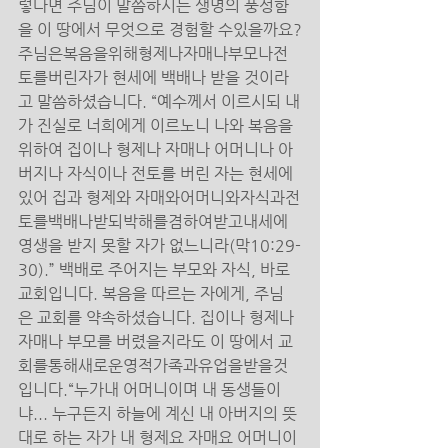
렇다면 주님이 말씀하시는 생명의 풍성함
을 이 땅에서 무엇으로 경험할 수있을까요?
주님은복음을위해형제나자매나부모나전
토를버린자가 현세에 백배나 받을 것이라
고 말씀하셨습니다. “예수께서 이르시되 내
가 진실로 너희에게 이르노니 나와 복음을 
위하여 집이나 형제나 자매나 어머니나 아
버지나 자식이나 전토를 버린 자는 현세에 
있어 집과 형제와 자매와어머니와자식과전
토를백배나받되박해를겸하여받고내세에 
영생을 받지 못할 자가 없느니라(막10:29-
30).” 백배로 주어지는 부모와 자식, 바로 
교회입니다. 복음을 따르는 자에게, 주님
은 교회를 약속하셨습니다. 집이나 형제나 
자매나 부모를 버렸을지라도 이 땅에서 교
회를통해새로운영적가족과유업을받을것
입니다.“누가내 어머니이며 내 동생들이
냐... 누구든지 하늘에 계신 내 아버지의 뜻
대로 하는 자가 내 형제요 자매요 어머니이