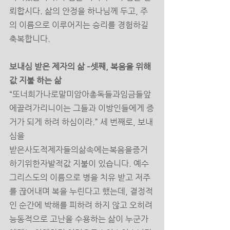
뢰합시다. 삶의 안정을 하나님께 두고, 주
의 이름으로 이루어지는 승리를 경험하길 
축복합니다. 
보내심 받은 제자의 삶 –셋째, 복음을 위해 
값 지불 하는 삶 
“또너희가나로말미암아총독들과임금들앞
에끌려가리니이는 그들과 이방인들에게 증
거가 되게 하려 하심이라.” 세 번째로, 보내
심을 
받은사도적제자들의삶속에는복음을증거
하기위한자발적값 지불이 있습니다. 예수 
그리스도의 이름으로 병을 치유 받고 저주
를 끊어내며 복을 누린다고 했는데, 결정적
인 순간에 박해를 피하려 하지 않고 오히려 
능동적으로 고난을 수용하는 삶이 누군가