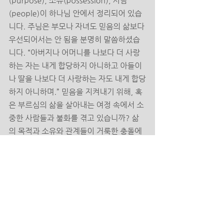
(purpose), 소유(possession), 사람
(people)이 하나님 안에서 정리되어 있습
니다. 주님은 부모나 자녀도 믿음의 삶보다 
우선되어서는 안 됨을 분명히 말씀하셨습
니다. “아버지나 어머니를 나보다 더 사랑
하는 자는 내게 합당하지 아니하고 아들이
나 딸을 나보다 더 사랑하는 자도 내게 합당
하지 아니하며.” 믿음을 지켜내기 위해, 혹
은 부르심의 삶을 살아내는 여정 속에서 소
중한 사람들과 불화를 겪고 있습니까? 삶
의 목적과 소유와 관계들이 거룩한 충돌에 
부딪히고 있습니까? 하나님의 약속과위로
를바라봅시다.주님은이땅에서끝날까지승
리할수 있도록 우리에게 예수 그리스도의 
몸을 주셨습니다. 우리는 교회 안에서 누군
가의 부모가 되고 누군가의 자녀가 되어 교
회로서 믿음의 삶을 함께 살아낼 것입니다. 