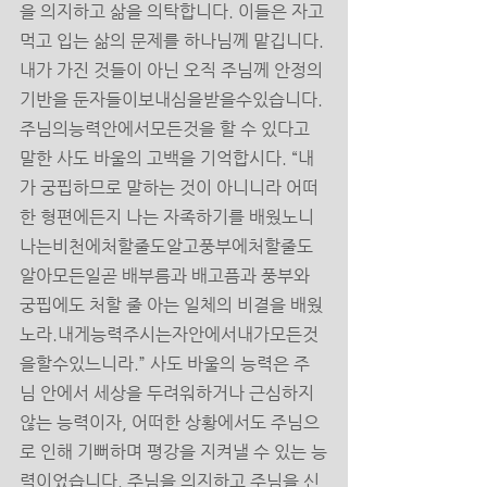
을 의지하고 삶을 의탁합니다. 이들은 자고 
먹고 입는 삶의 문제를 하나님께 맡깁니다. 
내가 가진 것들이 아닌 오직 주님께 안정의 
기반을 둔자들이보내심을받을수있습니다.
주님의능력안에서모든것을 할 수 있다고 
말한 사도 바울의 고백을 기억합시다. “내
가 궁핍하므로 말하는 것이 아니니라 어떠
한 형편에든지 나는 자족하기를 배웠노니
나는비천에처할줄도알고풍부에처할줄도
알아모든일곧 배부름과 배고픔과 풍부와 
궁핍에도 처할 줄 아는 일체의 비결을 배웠
노라.내게능력주시는자안에서내가모든것
을할수있느니라.” 사도 바울의 능력은 주
님 안에서 세상을 두려워하거나 근심하지 
않는 능력이자, 어떠한 상황에서도 주님으
로 인해 기뻐하며 평강을 지켜낼 수 있는 능
력이었습니다. 주님을 의지하고 주님을 신