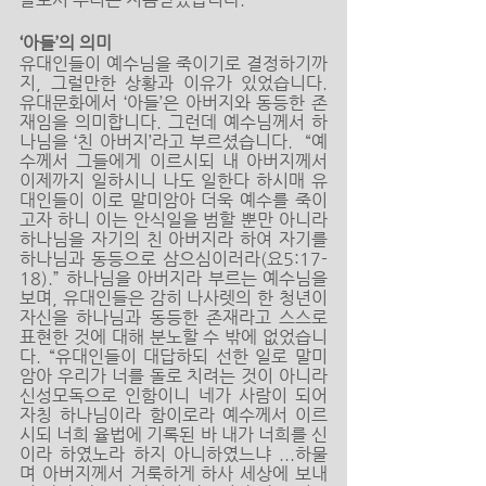
‘아들’의 의미
유대인들이 예수님을 죽이기로 결정하기까
지, 그럴만한 상황과 이유가 있었습니다. 
유대문화에서 ‘아들’은 아버지와 동등한 존
재임을 의미합니다. 그런데 예수님께서 하
나님을 ‘친 아버지’라고 부르셨습니다.  “예
수께서 그들에게 이르시되 내 아버지께서 
이제까지 일하시니 나도 일한다 하시매 유
대인들이 이로 말미암아 더욱 예수를 죽이
고자 하니 이는 안식일을 범할 뿐만 아니라 
하나님을 자기의 친 아버지라 하여 자기를 
하나님과 동등으로 삼으심이러라(요5:17-
18).” 하나님을 아버지라 부르는 예수님을 
보며, 유대인들은 감히 나사렛의 한 청년이 
자신을 하나님과 동등한 존재라고 스스로 
표현한 것에 대해 분노할 수 밖에 없었습니
다. “유대인들이 대답하되 선한 일로 말미
암아 우리가 너를 돌로 치려는 것이 아니라 
신성모독으로 인함이니 네가 사람이 되어 
자칭 하나님이라 함이로라 예수께서 이르
시되 너희 율법에 기록된 바 내가 너희를 신
이라 하였노라 하지 아니하였느냐 ...하물
며 아버지께서 거룩하게 하사 세상에 보내