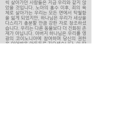
씩 살아가던 사람들은 지금 우리와 같지 않
았을 것입니다. 노아의 홍수 이후, 죄의 육
체로 살아가는 우리는 모든 면에서 탁월함
을 잃게 되었지만, 하나님은 우리가 세상을 
다스리기 충분할 만큼 강한 자로 창조하셨
습니다. 우리는 다른 동물보다 더 진화된 존
재가 아닙니다. 아버지 하나님은 우리를 영
광의 코이노니아에 참여하며 당신의 권한
을 이어받을 아들들로 지으셨습니다. 이 땅
에서 우리는 천년왕국과 그 이후 영원한 그
의 나라에서 하나님의 형상으로 살아갈 일
들을 훈련받고 성장하고 있습니다. 우리가 
누구인지, 무엇을 위해 창조되었는지 분명
히 알길 축복합니다. 우리가 누구입니까? 
우리는 하나님의 아들들입니다. 우리가 어
떤 존재입니까? 우리는 하나님의 DNA를 
가진, 하나님의 씨입니다. 우리는 무엇을 
하는 자들입니까? 우리는 하나님의 신성으
로 공의와 정의를 행하며 회복시키고 살리
는 자들입니다. “피조물이 고대하는 바는 
하나님의 아들들이 나타나는 것이니 ...그 
바라는 것은 피조물도 썩어짐의 종 노릇 한 
데서 해방되어 하나님의 자녀들의 영광의 
자유에 이르는 것이니라(롬8:19-21).” 이 
땅의 나무와 꽃 같은 피조물들도, 하나님의 