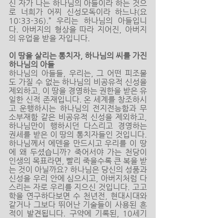
신 자가 나는 하나님의 아들이라 하는 것으
로 너희가 어찌 신성모독이라 하느냐(요
10:33-36).” 우리는 하나님의 아들입니
다. 아버지의 형상을 따라 지어진, 아버지
의 유업을 받을 자입니다. 
이 땅을 살리는 통치자, 하나님의 씨를 가진 
하나님의 아들
하나님의 아들들, 우리는, 그 어떤 피조물
도 가질 수 없는 하나님의 비공유적 신성을 
제외하고, 이 땅을 경영하는 권한을 받은 유
일한 신적 존재입니다. 온 세계를 창조하시
고 운행하시는 하나님의 전지전능함과 무
소부재함 같은 비공유적 신성을 제외하고, 
하나님만이 행하시던 다스리고 경영하는 
권세를 받은 이 땅의 통치자들인 것입니다. 
하나님께서 에덴을 만드시고 우리를 이 땅
에 왜 두셨습니까? 죽어서야 가는 천당이 
인생의 목표라면, 빨리 죽을수록 큰 복을 받
는 것이 아닐까요? 하나님은 당신의 성품과 
신성을 우리 안에 심으시고, 아버지처럼 다
스리는 자로 우리를 지으신 것입니다. 고고
학을 연구하다보면 수 천년전, 현대시대와 
같거나 그보다 뛰어난 기술들이 사용된 흔
적이 발견됩니다. 구약에 기록된, 10세기