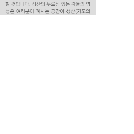
할 것입니다. 성산의 부르심 있는 자들의 영
성은 여러분이 계시는 공간이 성산(기도의 
집) 되게 하는 것입니다. 하루 종일 멈추지 
않고 하나님과 함께 머물면 좋지만 하루에 
한 두 번, 많게는 세 번을 예배하길 축원합
니다. 그래서 성전과 성산의 영적기류가 끊
어지지 않고 보이지 않는 유기체로 영적인 
코이노니아가 되도록 해야 할 것입니다. 
(참고구절: 출애굽기 33장 7절 , 민수기 2
장 2절, 출애굽기 17장 8~14절)
2023년도 신앙의 이중 영성을 회복하시고 
승리하시길 바랍니다. 최소한 일주일에 한 
번씩 성소에서 드려지는 뜨거운 예배를 통
해 살아나시고 불 받아 그 성전의 영성으로 
여러분의 삶의 자리에서 기도 처소를 세우
길 축원합니다. 성전의 영성과 성산의 영성
이 하나의 탱크 댐이 되어 계속되는 예배와 
기도의 파이브 라인이 되어 삶의 영역 가운