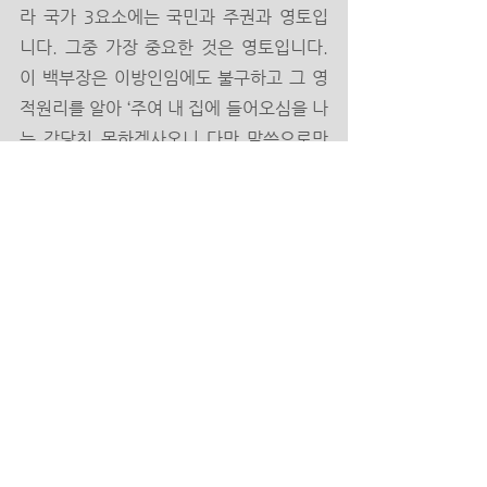
라 국가 3요소에는 국민과 주권과 영토입
니다. 그중 가장 중요한 것은 영토입니다. 
이 백부장은 이방인임에도 불구하고 그 영
적원리를 알아 ‘주여 내 집에 들어오심을 나
는 감당치 못하겠사오니 다만 말씀으로만 
하옵소서 그러면 내 하인이 낫겠습니다.’라
고 고백해 백부장의 믿음을 칭찬하시는 것
을 볼 수 있습니다. 이처럼 하나님의 나라의 
통치와 다스림에 복종하고 순종할 때 하나
님의 나라가 작동하고 하나님의 치유의 기
적들이 일어날 것입니다. 
말씀 앞에 굴복하는 것이 하나님의 나라가 
움직이게 하는 것임을 기억하며 우리 각자
가 정말 말씀에 굴복하고 있는가에 대해 다
시 묻고 말씀 앞에서 굴복하고 순종할 때, 