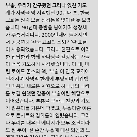
부흥, 우리가 간구했던 그러나 잊힌 기도 
제가 사역을 막 시작했던 90년대 초, 한국 
교회는 뭔지 모를 성장통을 맞이한 듯 보였
습니다. 90년대 중반을 넘어가며 성장세
가 주춤거리더니, 2000년대에 들어서면
서 공공연히 ‘한국 교회의 쇠퇴기’란 표현
이 사용되었습니다. 그러나 한편으로 이러
한 답답함과 함께 하나님을 갈망하는 자들
이 더욱 기도하기 시작했습니다. 이 때, 마
틴 로이드 존스의 책, ‘부흥’이 한국 교회에 
던져지며 사역적 한계에 부딪히며 갑갑했
던 마음과 새로운 차원으로 하나님의 나라
를 보길 원했던 갈증이 부흥이란 해답으로 
이어졌습니다. 부흥을 구하는 찬양과 기도
가 젊은이들 가운데 퍼졌고, 부흥이란 이름
으로 콘서트와 집회들이 열렸습니다. 그러
나 우리를 태우던 에너지가 모두 소진이라
도 된 듯이, 한 순간 부흥에 대한 외침과 노