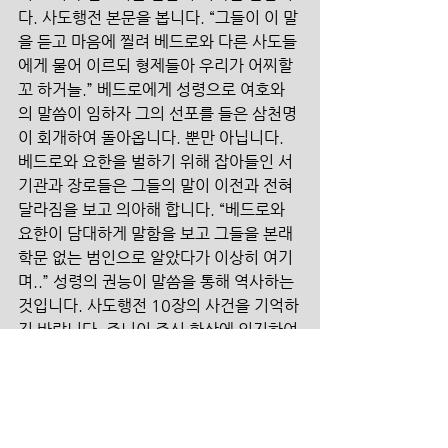
다. 사도행전 본문을 봅니다. “그들이 이 말
을 듣고 마음에 찔려 베드로와 다른 사도들
에게 물어 이르되 형제들아 우리가 어찌할
꼬 하거늘.” 베드로에게 성령으로 여호와
의 말씀이 임하자 그의 선포를 들은 삼천명
이 회개하여 돌아옵니다. 뿐만 아닙니다. 
베드로와 요한을 벌하기 위해 잡아들인 서
기관과 장로들은 그들의 말이 이전과 전혀 
달라짐을 보고 의아해 합니다. “베드로와 
요한이 담대하게 말함을 보고 그들을 본래 
학문 없는 범인으로 알았다가 이상히 여기
며..” 성령의 권능이 말씀을 통해 역사하는 
것입니다. 사도행전 10장의 사건을 기억하
길 바랍니다. 주님이 주신 환상에 의지하여 
이방인인 고넬료에 집을 마지못해 방문한 
베드로는 그 곳에서 하나님의 높은 뜻을 깨
닫고 복음을 전합니다. 이때 어떻게 그 온 
집의 사람들에게 성령이 임하나요? 특별한 