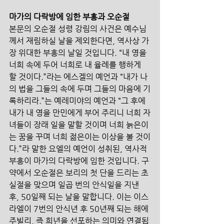
마가의 다락방에 임한 부흥과 오순절
본문의 오순절 성령 강림의 사건은 예수님
께서 재림하실 날을 제외한다면, 역사상 가
장 위대한 부흥의 날일 것입니다. “내 영을 
너희 속에 두어 너희로 내 율례를 행하게 
할 것이다.”라는 에스겔의 예언과 “내가 나
의 법을 그들의 속에 두며 그들의 마음에 기
록하리라.”는 예레미야의 예언과 “그 후에 
내가 내 영을 만민에게 부어 주리니 너희 자
녀들이 장래 일을 말할 것이며 너희 늙은이
는 꿈을 꾸며 너희 젊은이는 이상을 볼 것이
다.”라 말한 요엘의 예언이 성취된, 역사적 
부흥이 마가의 다락방에 임한 것입니다. 구
약에서 오순절은 보리의 첫 단을 드리는 초
실절을 맞으며 일곱 번의 안식일을 지낸 
후, 50일째 되는 날을 말합니다. 이는 이스
라엘이 7번의 안식년 후 50년째 되는 해에 
주빌리, 즉 희년을 선포하는 의미와 연결됩