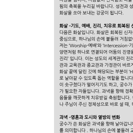
됨의 축복을 누리길 바랍니다. 성전과 성
화살을 쏘아 보내는 강궁이 됩니다.    
화살 –기도, 예배, 진리, 치유로 회복된
다음은 화살입니다. 화살은 회복된 신자를
중심으로, 하나님의 손에 붙들려 거침없
저는 ‘Worship-예배’와 ‘Intercess
양면처럼 하나로 연결되어 어둠의 진영을 
진리’ 입니다. 이는 성도의 세계관이 
관과 교육관과 종교관과 가정관이 바르게
화살 끝에 달린 깃에 해당되는 부분이 ‘H
로 날아갈 수 있도록 돕는 역할을 합니다
이 솟구쳤다가 떨어지기도 하고, 궁수가
가 필요한 자들입니다. 과녁을 향해 정확
음들을 깨끗하게 치유받길 축원합니다.
나 주님이 주신 정체성으로 바로 설 때,
과녁 –영혼과 도시와 열방의 변화
궁수가 쏜 화살은 과녁을 향해 날아갑니다
를 의미합니다 . 하나님의 손에 붙들려 