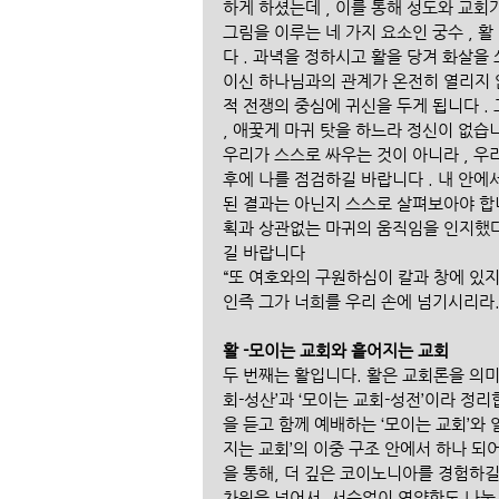
하게 하셨는데 , 이를 통해 성도와 교회가
그림을 이루는 네 가지 요소인 궁수 , 활
다 . 과녁을 정하시고 활을 당겨 화살을 
이신 하나님과의 관계가 온전히 열리지 
적 전쟁의 중심에 귀신을 두게 됩니다 .
, 애꿎게 마귀 탓을 하느라 정신이 없습
우리가 스스로 싸우는 것이 아니라 , 우
후에 나를 점검하길 바랍니다 . 내 안에
된 결과는 아닌지 스스로 살펴보아야 합니
획과 상관없는 마귀의 움직임을 인지했다
길 바랍니다
“또 여호와의 구원하심이 칼과 창에 있
인즉 그가 너희를 우리 손에 넘기시리라.
활 -모이는 교회와 흩어지는 교회
두 번째는 활입니다. 활은 교회론을 의미
회-성산’과 ‘모이는 교회-성전’이라 정
을 듣고 함께 예배하는 ‘모이는 교회’와
지는 교회’의 이중 구조 안에서 하나 되어
을 통해, 더 깊은 코이노니아를 경험하
차원을 넘어서, 서슴없이 연약함도 나눌 