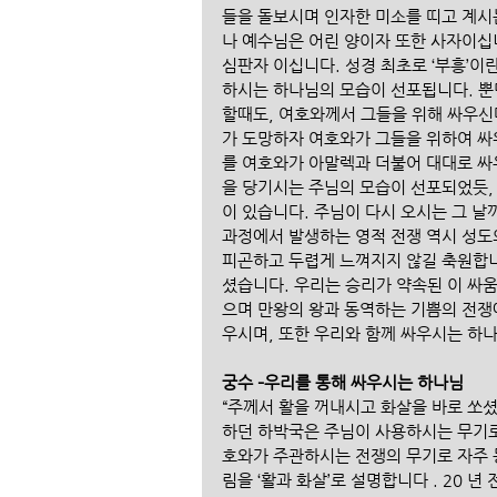
들을 돌보시며 인자한 미소를 띠고 계시
나 예수님은 어린 양이자 또한 사자이십
심판자 이십니다. 성경 최초로 ‘부흥’이
하시는 하나님의 모습이 선포됩니다. 뿐
할때도, 여호와께서 그들을 위해 싸우신
가 도망하자 여호와가 그들을 위하여 싸
를 여호와가 아말렉과 더불어 대대로 싸
을 당기시는 주님의 모습이 선포되었듯,
이 있습니다. 주님이 다시 오시는 그 날
과정에서 발생하는 영적 전쟁 역시 성도
피곤하고 두렵게 느껴지지 않길 축원합니
셨습니다. 우리는 승리가 약속된 이 싸
으며 만왕의 왕과 동역하는 기쁨의 전쟁
우시며, 또한 우리와 함께 싸우시는 하
궁수 –우리를 통해 싸우시는 하나님
“주께서 활을 꺼내시고 화살을 바로 쏘
하던 하박국은 주님이 사용하시는 무기로 
호와가 주관하시는 전쟁의 무기로 자주 등
림을 ‘활과 화살’로 설명합니다 . 20 