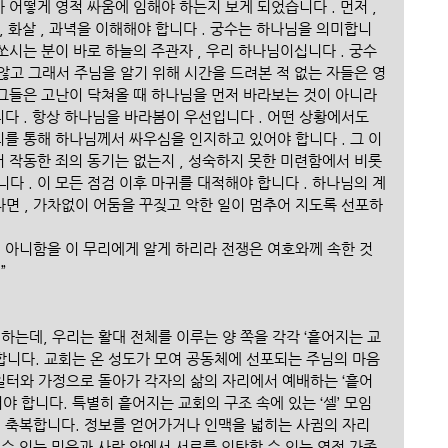
 어떻게 영적 싸움에 임해야 하는지 보게 되었습니다 . 먼저 , 
 , 화살 , 과녁을 이해해야 합니다 . 궁수는 하나님을 의미합니
쏘시는 분이 바로 하늘의 주관자 , 우리 하나님이십니다 . 궁수
않고 그래서 주님을 알기 위해 시간을 드려본 적 없는 자들은 영
 그들은 고난이 닥쳐올 때 하나님을 먼저 바라보는 것이 아니라 
니다 . 항상 하나님을 바라봄이 우선입니다 . 어떤 상황에서도 
리를 통해 하나님께서 싸우심을 인지하고 있어야 합니다 . 그 이
서 작동한 죄의 동기는 없는지 , 성숙하지 못한 미련함에서 비롯
다 . 이 모든 점검 이후 마귀를 대적해야 합니다 . 하나님의 계
면 , 가차없이 어둠을 꾸짖고 악한 일이 멈추어 지도록 선포하
지 아니함을 이 무리에게 알게 하리라 전쟁은 여호와께 속한 것
”
하는데, 우리는 활대 전체를 이루는 양 쪽을 각각 ‘흩어지는 교
리합니다. 교회는 온 성도가 모여 공동체에 선포되는 주님의 마음
 일터와 가정으로 돌아가 각자의 삶의 자리에서 예배하는 ‘흩어
야 합니다. 특별히 흩어지는 교회의 구조 속에 있는 ‘셀’ 모임
길 축복합니다. 정보를 얻어가거나 인맥을 넓히는 사귐의 자리 
수 있는 믿음과 사랑 안에서 서로를 의탁할 수 있는 영적 가족