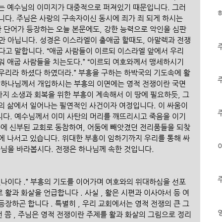
는 예수님의 이미지가 대중적으로 퍼져있기 때문입니다. 그러
하
니다. 주님은 사랑의 구속자이신 동시에 죄가 죄 되게 하시는 
란 단어가 등장하는 오늘 본문에도, 강한 능력으로 악인을 심판
만 아닙니다. 성경은 이스라엘이 출애굽 할때도, 아말렉과 전쟁
다고 말합니다. “애굽 사람들이 이르되 이스라엘 앞에서 우리
워 애굽 사람들을 치는도다.” “이르되 여호와께서 맹세하시기
우리라 하셨다 하였더라.” 부흥을 구하는 하박국의 기도속에 활
 하나님께서 개입하시는 부흥의 이면에는 영적 전쟁이란 국면
까지 소생과 회복을 위한 부흥이 계속해서 이 땅에 필요하듯, 그 
의 삶에서 일어나는 필연적인 사건이자 여정입니다. 이 싸움이 
다. 예수님께서 이미 사탄의 머리를 깨뜨리시고 죽음을 이기
움에 신부된 교회로 동참하여, 어둠에 빼앗겼던 전리품들을 되찾
에 나서고 있습니다. 위대한 부흥이 임하기까지 우리를 통해 싸
이
나님을 바라봅시다. 전쟁은 하나님께 속한 것입니다.
셨나이다 .” 부흥의 기도를 이어가며 여호와의 위대하심을 선포
활과 화살을 언급합니다 . 사실 , 활은 시편과 이사야서 등 여
장하곤 합니다 . 특별히 , 우리 교회에서는 영적 전쟁의 큰 그
년 전 쯤 , 주님은 영적 전쟁이란 주제를 활과 화살의 그림으로 정리