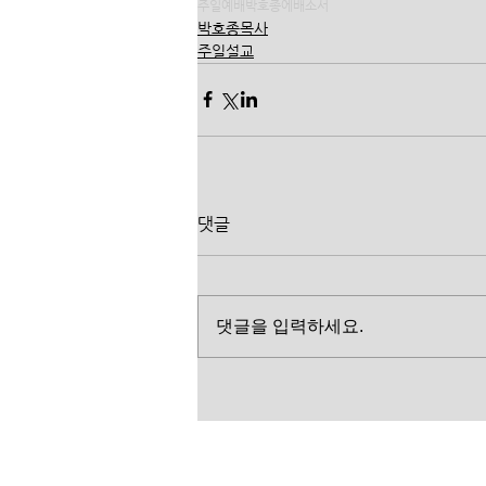
주일예배
박호종
에배소서
박호종목사
주일설교
댓글
댓글을 입력하세요.