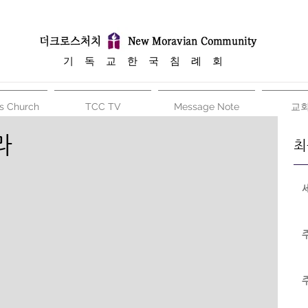
​기 독 교 한 국 침 례 회
s Church
TCC TV
Message Note
교
라
최