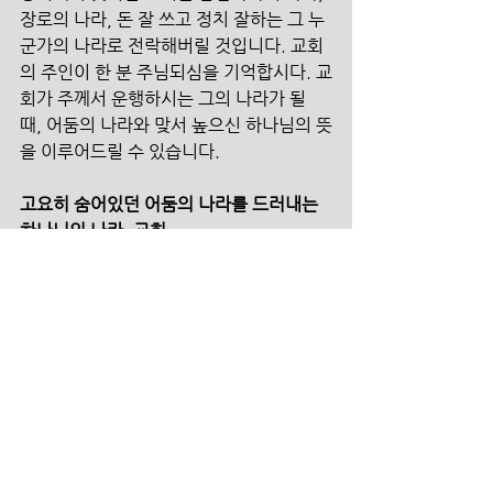
장로의 나라, 돈 잘 쓰고 정치 잘하는 그 누
군가의 나라로 전락해버릴 것입니다. 교회
의 주인이 한 분 주님되심을 기억합시다. 교
회가 주께서 운행하시는 그의 나라가 될 
때, 어둠의 나라와 맞서 높으신 하나님의 뜻
을 이루어드릴 수 있습니다.
고요히 숨어있던 어둠의 나라를 드러내는 
하나님의 나라, 교회
이 세상보다 더 분명하게 움직이고 있는 영
적 세계와 그 안에 속하여 하나님의 뜻을 이
루어 가는 교회. 이를 경험하며 알아갈수
록, 제 사역의 방법도 분명해졌습니다. 어
느 집회로부터 초청을 받든, 영적 세계를 바
라보고 씨름하며 말씀을 선포할 때 하나님
의 나라가 그 곳에 임합니다. 치유와 부흥
의 열매들이 맺어져 감은, 영적 싸움에서 승
리할 때 주어지는 전리품과 같습니다. 하늘