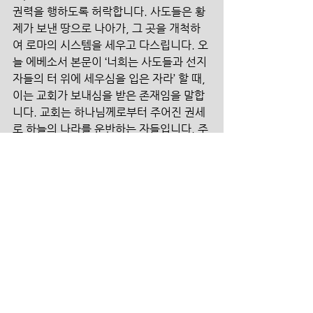
권력을 행하도록 허락합니다. 사도들은 황
제가 보낸 땅으로 나아가, 그 곳을 개척하
여 로마의 시스템을 세우고 다스립니다. 오
늘 에베소서 본문이 ‘너희는 사도들과 선지
자들의 터 위에 세우심을 입은 자라’ 할 때, 
이는 교회가 보내심을 받은 존재임을 말합
니다. 교회는 하나님께로부터 주어진 권세
로 하늘의 나라를 운반하는 자들입니다. 주
님은 우리를 사도와 같은 자로 이 땅에 세우
시고 파송하셨습니다. 그의 능력을 주시
며, 그의 권세를 행하도록 위임하신 것입니
다. “그러므로 너희는 가서 모든 민족을 제
자로 삼아 아버지와 아들과 성령의 이름으
로 세례를 베풀고 내가 너희에게 분부한 모
든 것을 가르쳐 지키게 하라 볼지어다 내가 
세상 끝 날까지 너희와 항상 함께 있으리라 
하시니라.” 주님은 우리에게 ‘가라’고 명하
시며, 주께서 세상 끝 날까지 항상 함께 하