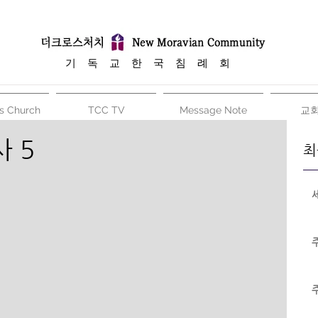
​기 독 교 한 국 침 례 회
s Church
TCC TV
Message Note
교
 5
최