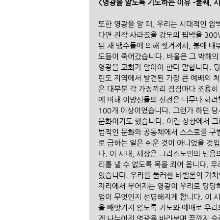
<영광을 알도록 기도하는 이유 –둘째, 
또한 영광을 알 때, 우리는 시대적인 압
다면 진작 사라졌을 강도의 핍박을 30
된 채 맹수들에 의해 찢겨져서, 불에 태
도들이 죽어갔습니다. 바울은 그 박해의 
영광을 교회가 알아야 한다 말합니다. 
린도 지역에서 발견된 가장 큰 예배의 처
은 대부분 각 가정끼리 집집마다 조용히
에 비해 이방신들의 신전은 너무나 화려
100개 이상이었습니다. 그런가 하면 당
문화이기도 했습니다. 이런 상황에서 그
법적인 문화와 공동체에서 스스로를 구별
로 금하는 일은 쉬운 것이 아니었을 것
다. 이 시대, 세상은 그리스도인의 믿음
리를 낼 수 없도록 목을 죄어 옵니다. 
있습니다. 우리를 둘러싼 바벨론의 가치와
자리에서 부어지는 영광이 우리로 당당하게
업이 무엇인지 선명해지게 합니다. 이 
을 빼앗기지 않도록 기도와 예배로 우리의
게 나누어진 영광을 바라보며 끝까지 승