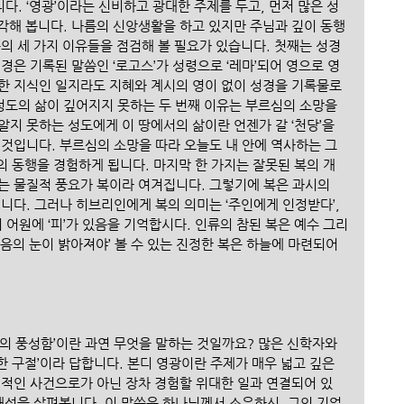
. ‘영광’이라는 신비하고 광대한 주제를 두고, 먼저 많은 성
각해 봅니다. 나름의 신앙생활을 하고 있지만 주님과 깊이 동행
의 세 가지 이유들을 점검해 볼 필요가 있습니다. 첫째는 성경
경은 기록된 말씀인 ‘로고스’가 성령으로 ‘레마’되어 영으로 영
한 지식인 일지라도 지혜와 계시의 영이 없이 성경을 기록물로 
성도의 삶이 깊어지지 못하는 두 번째 이유는 부르심의 소망을 
지 못하는 성도에게 이 땅에서의 삶이란 언젠가 갈 ‘천당’을 
 것입니다. 부르심의 소망을 따라 오늘도 내 안에 역사하는 그
과의 동행을 경험하게 됩니다. 마지막 한 가지는 잘못된 복의 개
는 물질적 풍요가 복이라 여겨집니다. 그렇기에 복은 과시의 
니다. 그러나 히브리인에게 복의 의미는 ‘주인에게 인정받다’, 
 어원에 ‘피’가 있음을 기억합시다. 인류의 참된 복은 예수 그리
음의 눈이 밝아져야’ 볼 수 있는 진정한 복은 하늘에 마련되어 
의 풍성함’이란 과연 무엇을 말하는 것일까요? 많은 신학자와 
 구절’이라 답합니다. 본디 영광이란 주제가 매우 넓고 깊은 
편적인 사건으로가 아닌 장차 경험할 위대한 일과 연결되어 있
해석을 살펴봅니다. 이 말씀은 하나님께서 소유하신, 그의 기업