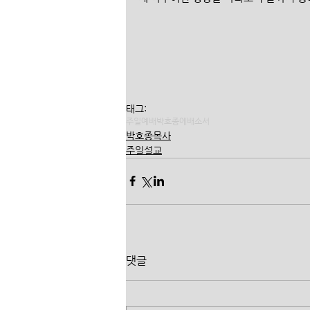
태그:
주일예배
박호종
에배소서
박호종목사
주일설교
댓글