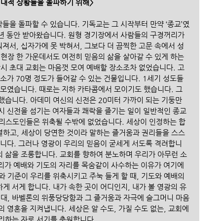
시대적 상황들을 돌파하기 위해>
박들을 돌파할 수 있습니다. 기독교는 그 시작부터 만약 ‘종교’였
0년 동안 받아왔습니다. 원형 경기장에서 사람들의 구경꺼리가 
워져서, 십자가에 못 박혀서, 그보다 더 끔찍한 고문 속에서 성
현장 한 가운데서도 여전히 믿음의 삶을 살아갈 수 있게 하는 
당시 초대 교회는 마음껏 모여 예배할 장소조차 없었습니다. 고
소가 70명 정도가 들어갈 수 있는 건물입니다. 1세기 성도들
 모였습니다. 때로는 지하 카타콤에서 모이기도 했습니다. 그
했습니다. 아데미 여신의 신전은 20미터 가까이 되는 기둥만 
시 신전을 섬기는 여자들과 쾌락을 즐기는 일이 일반적인 종교 
리스도인들은 위축될 수밖에 없었습니다. 세상이 인정하는 합
하고, 세상이 당연한 것이라 말하는 즐거움과 권리들을 스스
입니다. 그러나 영광이 우리의 믿음이 굳세게 서도록 격려합니
의 삶을 조롱합니다. 교회를 향하여 분노하며 우리가 아무런 소
우리가 예배와 기도의 자리를 목숨같이 사수하는 이유가 여기에 
 기준이 우리를 위축시키고 주눅 들게 할 때, 기도와 예배의 
 서게 합니다. 내가 속한 곳이 어디인지, 내가 볼 영광의 유
시대, 바벨론의 위풍당당함과 그 즐거움과 자극에 슬그머니 마음
 영혼을 지켜냅니다. 세상은 알 수도, 가질 수도 없는, 교회에
리하는 자로 서기를 축원합니다.