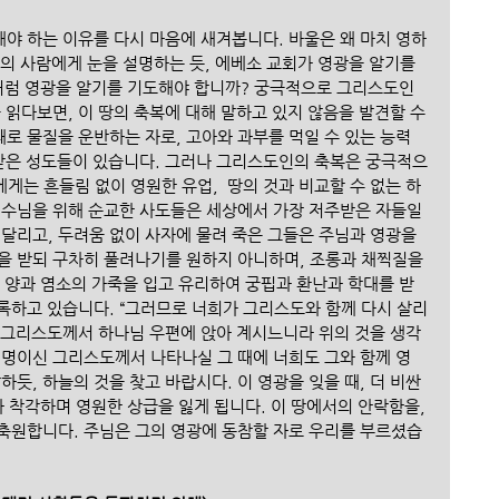
야 하는 이유를 다시 마음에 새겨봅니다. 바울은 왜 마치 영하
의 사람에게 눈을 설명하는 듯, 에베소 교회가 영광을 알기를 
처럼 영광을 알기를 기도해야 합니까? 궁극적으로 그리스도인
 읽다보면, 이 땅의 축복에 대해 말하고 있지 않음을 발견할 수 
때로 물질을 운반하는 자로, 고아와 과부를 먹일 수 있는 능력
 받은 성도들이 있습니다. 그러나 그리스도인의 축복은 궁극적으
에게는 흔들림 없이 영원한 유업,  땅의 것과 비교할 수 없는 하
예수님을 위해 순교한 사도들은 세상에서 가장 저주받은 자들일 
달리고, 두려움 없이 사자에 물려 죽은 그들은 주님과 영광을 
을 받되 구차히 풀려나기를 원하지 아니하며, 조롱과 채찍질을 
 양과 염소의 가죽을 입고 유리하여 궁핍과 환난과 학대를 받
록하고 있습니다. “그러므로 너희가 그리스도와 함께 다시 살리
 그리스도께서 하나님 우편에 앉아 계시느니라 위의 것을 생각
 생명이신 그리스도께서 나타나실 그 때에 너희도 그와 함께 영
하듯, 하늘의 것을 찾고 바랍시다. 이 영광을 잊을 때, 더 비싼 
라 착각하며 영원한 상급을 잃게 됩니다. 이 땅에서의 안락함을, 
축원합니다. 주님은 그의 영광에 동참할 자로 우리를 부르셨습