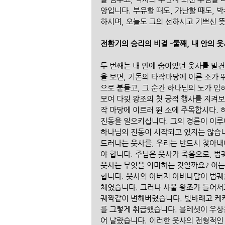
앙입니다. 부유할 때도, 가난할 때도, 박
하시며, 오늘도 그의 선하시고 기쁘신 뜻
전환기의 승리의 비결 –둘째, 내 안의 
두 번째는 내 안에 숨어있던 웃사를 발견
을 보면, 기돈의 타작마당에 이른 소가 
으로 붙들고, 그 순간 하나님의 노가 임
모여 다윗 왕조의 첫 공적 행사를 지켜보
작 마당에 이르러 뛴 소에 주목합시다. 
진동을 일으키십니다. 그의 경륜이 이루어
하나님의 진동이 시작되고 있지는 않습니
드러나는 웃사를, 우리는 반드시 찾아내
야 합니다. 주님은 웃사가 죽음으로, 법
웃사는 무엇을 의미하는 것일까요? 이는
합니다. 웃사의 아버지 아비나답이 법궤
체였습니다. 그러나 사울 왕조가 들어서
궤짝같이 변해버렸습니다. 빛바래고 케케
를 그렇게 취급했습니다. 블레셋이 우상을
어 날랐습니다. 이러한 웃사의 전형적인