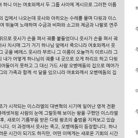
 하니 이는 여호와께서 두 그룹 사이에 계시므로 그러한 이름
하
의 집에서 나오는데 웃사와 아히오는 수레를 몰며 다윗과 이스
하여 뛰놀며 노래하며 수금과 비파와 소고와 제금과 나팔로 연주
뛰므로 웃사가 손을 펴서 궤를 붙들었더니 웃사가 손을 펴서 궤
사 치시매 그가 거기 하나님 앞에서 죽으니라 여호와께서 웃
그 곳을 베레스 웃사라 부르니 그 이름이 오늘까지 이르니라 그 
 내가 어떻게 하나님의 궤를 내 곳으로 오게 하리요 하고 다윗
 메어들이지 못하고 그 대신 가드 사람 오벧에돔의 집으로 메어가
그의 가족과 함께 석 달을 있으니라 여호와께서 오벧에돔의 집
이
조가 시작되는 이스라엘의 대변혁의 시기에 일어난 영적 전환
 블레셋처럼 사람의 눈에 그럴듯해 보이는 왕을 구했던 이스라엘
 후, 새로이 기름부음 받은 다윗 왕조의 출범을 지켜보고 있습
니다. 이 과정에서 웃사는 죽고, 오벧에돔이 등장합니다. 하나
려운 시간이 되기도 하지만, 어떤 이에게는 새로운 기회의 시간