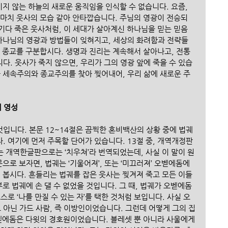
이지 않는 하늘의 새로운 움직임을 인식할 수 없습니다. 요즘, 
 마치 웃사의 모습 같아 안타깝습니다. 주님의 영광이 전승되
기다 죽은 웃사처럼, 이 세대가 살아계신 하나님을 믿는 믿음
 하나님의 영광과 방법들이 잊혀지고, 세상의 화려함과 전략들
리와 종교를 구분합시다. 생명과 진리는 계속해서 살아나고, 전통
. 웃사가 죽지 않으면, 우리가 그의 영광 앞에 죽을 수 있습
와 세속주의와 종교주의를 찾아 찢어내어, 우리 삶에 새로운 주
의 영성
입니다. 본문 12~14절은 끔찍한 혼비백산의 상황 중에 법궤
 여기에 먼저 주목할 단어가 있습니다. 13절 중, 개역개정판
이는 개역한글판으로는 ‘치우쳐’라 번역되었는데, 사실 이 말이 원
으로 보자면, 법궤는 ‘기울어져’, 또는 ‘미끄러져’ 오벧에돔에
 봅시다. 흔들리는 법궤를 잡은 웃사는 찢겨져 죽고 모든 이들
로 법궤에 손 댈 수 없었을 것입니다. 그 때, 법궤가 오벧에돔
로 ‘나를 만질 수 있는 자’를 택한 것처럼 보입니다. 사실 오
아닌 가드 사람, 즉 이방인이었습니다. 그런데 어떻게 그의 집
벧에돔은 다윗의 경호원이었습니다. 블레셋 뿐 아니라 사울에게