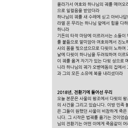
올라가서 여호와 하나님의 궤를 메어오려
으로 일컬음을 받았더라
하나님의 궤를 새 수레에 싣고 아비나답
라엘 온 무리는 하나님 앞에서 힘을 다
하니라
기돈의 타작 마당에 이르러서는 소들이 
를 붙듦으로 말미암아 여호와께서 진노하
사의 몸을 찢으셨으므로 다윗이 노하여 
날에 다윗이 하나님을 두려워하여 이르되
이 궤를 옮겨 자기가 있는 다윗 성으로
니라 하나님의 궤가 오벧에돔의 집에서 
과 그의 모든 소유에 복을 내리셨더라​
2018년, 전환기에 들어선 우리
오늘 본문은 사울의 왕조에서 다윗의 왕
의 사건을 그리고 있습니다. 이방 민족
은 그들이 원했던 사울이 비참하게 죽은
니다. 그 시작은 법궤를 옮기는 것이었습
님의 전환기는 어떤 이에게 죽음같이 어