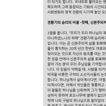
이 되기도 합니다. 국내외로 불어오는 변
목도하며 그에 동참되는 기회의 시간되길
사회변화와 영적 전환의 시기에 놓인 오늘
전환기의 승리의 비결 –첫째, 신본주의
3절을 봅니다. “우리가 우리 하나님의 
아니하였느니라 하매” 전환기에 승리하기
입니다. 이는 곧 신본주의적 삶을 회복
울이 통치하는 20여 년간 한번도 여호와
찾아오는 것으로 자신의 왕조를 여는 것
한 믿음 안에서 신본주의적 삶을 회복해
끌어 가는 분이 우리 주님임을 기억합시다
니다. 이 믿음이 약해질 때, 사람을 의
박국을 비롯한 구약의 소선지서들의 논쟁
합니다. 하나님께서 살아계시다면, 어떻
아계시다면, 어째서 악인들은 형통하고 
의 말들은 하나님을 신뢰하며 그가 행하
성하지 못하며 포도나무에 열매가 없으며
하며 나의 구원의 하나님으로 말미암아 
을 멈추고, 역사의 주관자 되신 주님을