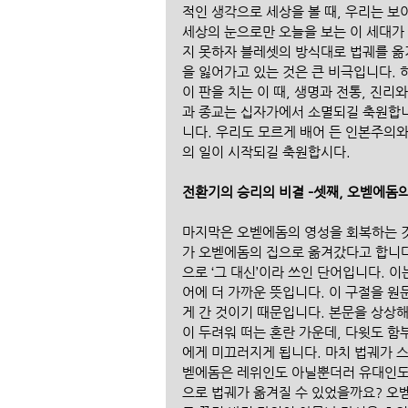
적인 생각으로 세상을 볼 때, 우리는 보
세상의 눈으로만 오늘을 보는 이 세대가
지 못하자 블레셋의 방식대로 법궤를 옮
을 잃어가고 있는 것은 큰 비극입니다.
이 판을 치는 이 때, 생명과 전통, 진
과 종교는 십자가에서 소멸되길 축원합니다
니다. 우리도 모르게 배어 든 인본주의
의 일이 시작되길 축원합시다.
전환기의 승리의 비결 –셋째, 오벧에돔
마지막은 오벧에돔의 영성을 회복하는 것
가 오벧에돔의 집으로 옮겨갔다고 합니다.
으로 ‘그 대신’이라 쓰인 단어입니다. 
어에 더 가까운 뜻입니다. 이 구절을 원문
게 간 것이기 때문입니다. 본문을 상상해
이 두려워 떠는 혼란 가운데, 다윗도 함부
에게 미끄러지게 됩니다. 마치 법궤가 스스
벧에돔은 레위인도 아닐뿐더러 유대인도 
으로 법궤가 옮겨질 수 있었을까요? 오