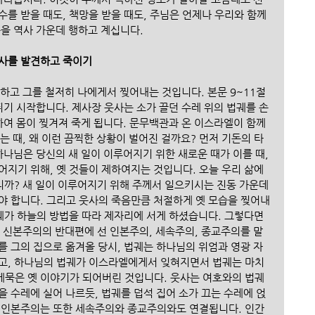
수를 받을 때도, 책망을 받을 때도, 주님은 언제나 우리와 함께 
을 역사 가운데 행하고 계십니다. 
웃사를 발견하고 죽이기
하고 그를 철저히 나에게서 찢어내는 것입니다. 본문 9~11절
뛰기 시작합니다. 제사장 웃사는 소가 끌던 수레 위의 법궤를 손
하여 몸이 찢겨져 죽게 됩니다. 문무백관과 온 이스라엘이 함께 
는 때, 왜 이런 끔찍한 상황이 벌어진 걸까요? 먼저 기돈의 타
하나님은 당신의 새 일이 이루어지기 위한 새로운 때가 이를 때, 
지기 위해, 옛 것들이 제하여지는 것입니다. 오늘 우리 삶에 
까? 새 일이 이루어지기 위해 주께서 일으키시는 진동 가운데 
야 합니다. 그리고 웃사의 죽음만큼 처절하게 옛 모습을 찢어내
궤가 하늘의 방법을 따라 제자리에 서게 하셨습니다. 그렇다면 
 신본주의의 반대편에 선 인본주의, 세속주의, 종교주의를 말
를 그의 집으로 옮겨올 당시, 법궤는 하나님의 위엄과 영광 자
고, 하나님의 법궤가 이스라엘에게서 잊혀지면서 법궤는 마치 
묵은 옛 이야기가 되어버린 것입니다. 웃사는 여호와의 법궤
 수레에 실어 나르듯, 법궤를 덥석 집어 소가 끄는 수레에 얹
 인본주의는 또한 세속주의와 종교주의와도 연결됩니다. 인간