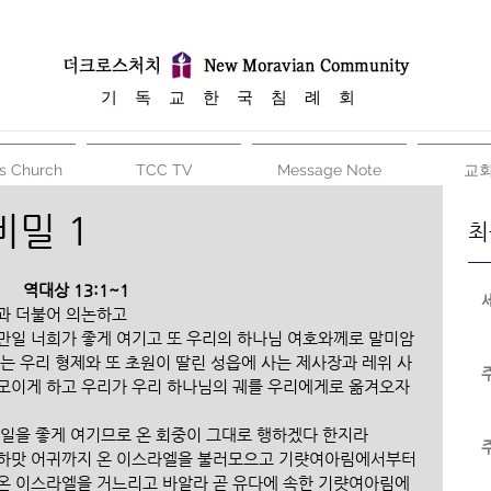
​기 독 교 한 국 침 례 회
s Church
TCC TV
Message Note
교
비밀 1
최
역대상 13:1~1
과 더불어 의논하고
만일 너희가 좋게 여기고 또 우리의 하나님 여호와께로 말미암
는 우리 형제와 또 초원이 딸린 성읍에 사는 제사장과 레위 사
모이게 하고 우리가 우리 하나님의 궤를 우리에게로 옮겨오자 
 일을 좋게 여기므로 온 회중이 그대로 행하겠다 한지라
 하맛 어귀까지 온 이스라엘을 불러모으고 기럇여아림에서부터 
온 이스라엘을 거느리고 바알라 곧 유다에 속한 기럇여아림에 