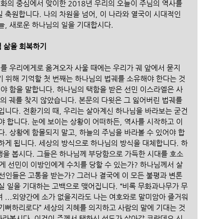
화의 중심에서 맞이한 2018년 우리의 오늘이 주님의 역사를 
 축원합니다. 나의 차원을 넘어, 이 나라와 열국이 시대적인 
, 새로운 하나님의 일을 기대합시다. 
적 삶을 회복하기
궤를 우리에게로 옮겨오자 사울 때에는 우리가 궤 앞에서 묻지 
 위해 기억할 첫 번째는 하나님의 법궤를 소유해야 한다는 것
해야 함을 말합니다. 하나님의 택함을 받은 선민 이스라엘은 사
의 궤를 찾지 않았습니다. 본문의 다윗은 그 잃어버린 법궤를 
입니다. 전환기의 때, 우리는 살아계신 하나님을 바라보는 굳건
야 합니다. 눈에 보이는 상황이 어떠하든, 역사를 시작하고 이
. 상황에 함몰되지 말고, 하늘의 주님을 바라볼 수 있어야 합
지하게 됩니다. 세상의 방식으로 하나님의 방식을 대체합니다. 하
을 봅시다. 그들은 하나님께 부당함으로 가득한 시대를 호소
게 선민이 이방인에게 수치를 당할 수 있는가? 하나님께서 살
선인들은 고통을 받는가? 그러나 결국에 이 모든 불평과 변론
실 일을 기대하는 고백으로 맺어집니다. “비록 무화과나무가 무
 ...외양간에 소가 없을지라도 나는 여호와로 말미암아 즐거워
기뻐하리로다” 세상의 지혜를 의지하고 사람의 말에 기대는 것
 바라봅시다. 이것이 주께서 택하신 성도가 살아갈 코람데오 신