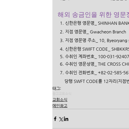
해외 송금인을 위한 영문
  1. 신한은행 영문명_ SHINHAN BANK
  2. 지점 영문명_ Gwacheon Branch 
  3. 지점 영문명 주소_ 10, Byeoryang s
  4. 신한은행 SWIFT CODE_ SHBKKRS
  5. 수취인 계좌번호_ 100-031-9240
  6. 수취인 영문성명_ THE CROSS CH
  7. 수취인 전화번호_ +82-02-585-567
      당행 SWFT CODE를 12자리
태그:
광고
교회소식
교회소식
메인광고