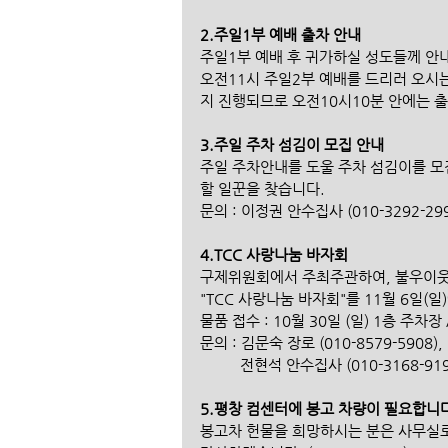
2.주일1부 예배 출차 안내
주일1부 예배 후 귀가하실 성도들께 안
오전11시 주일2부 예배를 드리러 오시
지 진행되므로 오전10시10분 안에는 
3.주일 주차 섬김이 모집 안내
주일 주차안내를 도울 주차 섬김이를 모
할 일꾼을 찾습니다.
문의 : 이정권 안수집사 (010-3292-299
4.TCC 사랑나눔 바자회 
구제위원회에서 주최주관하여, 불우이웃
"TCC 사랑나눔 바자회"를 11월 6일(일
물품 접수 : 10월 30일 (일) 1층 주차
문의 : 김문숙 장로 (010-8579-5908),
          전현석 안수집사 (010-3168-91
5.평창 컴센터에 봉고 차량이 필요합니다
봉고차 헌물을 희망하시는 분은 사무실