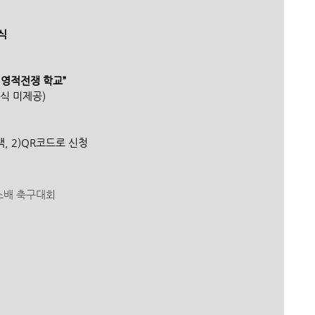
식
 영적전쟁 학교” 
 숙식 미제공)
색, 2)QR코드로 신청
크로스배 축구대회