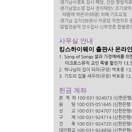
·경기남서경호 집사 폐암, 간암 항암치
·경기남엄소영 집사 전치태반/ 조기양
   태중에 하은이(태명) 위해 기도요청
·경기남 김지선B권사 자궁암 자연치유 
·갈렙전숭덕 안수집사 신부전증 합병증
사무실 안내 
킹스하이웨이 출판사 온라인 
1. Song of Songs 셀과 가정예배를
     더크로스뮤직 교인 특별 할인가 13,5
2. 하나님의 집이 되라(규장) 박호종 13,0
3. 기도의 집을 세우라(규장) 박호종 12,0
헌금 계좌
본  계  좌 100-031-924073 (신한
원       띵 100-035-051645 (신한
선       교 100-031-924707 (신한
구       제 100-031-924714 (신한
건       축 100-031-924720 (신한
대안학교 100-031-924956 (신한은