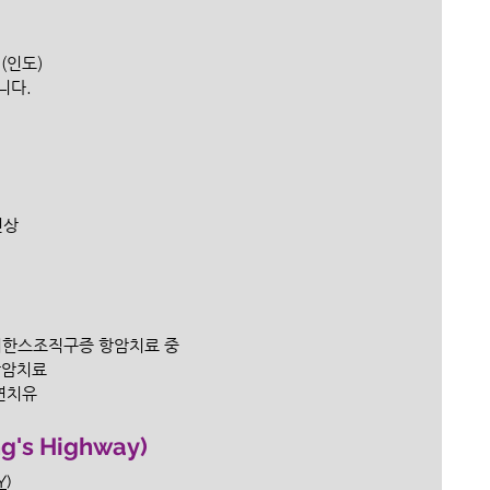
 (인도)
다. 
친상
거한스조직구증 항암치료 중
항암치료 
연치유 
s Highway)
Y
)