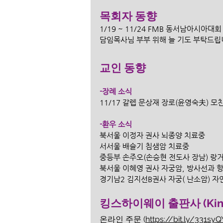
목회자 동향
1/19 ~ 11/24 FMB 동서남아시아대회
담임목사님 부부 위해 늘 기도 부탁드립니
교인 동향
-장례 소식
11/17 갈렙 문상재 장로(윤영숙夫) 모
-환우 소식
북서울 이정자 권사 뇌종양 치료중
서서울 배슬기 침샘암 치료중
중등부 손주오(손승현 전도사 장남) 랑
북서울 이혜영 권사 자궁암, 방사선과 
경기남2 김지선B권사 자궁( 난소암) 자
킹스하이웨이 출판사 (King'
온라인 주문 (
https://bit.ly/331syQ