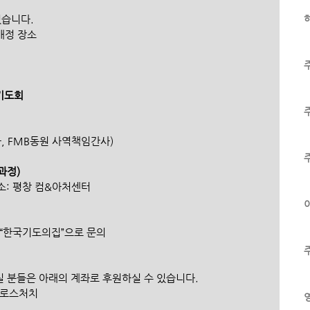
습니다. 
하
배정 장소 
 기도회
, FMB동원 사역책임간사)
과정) 
 장소: 평창 컴&아처센터
이
널 “한국기도의집”으로 문의 
 분들은 아래의 계좌로 후원하실 수 있습니다.
크로스처치 