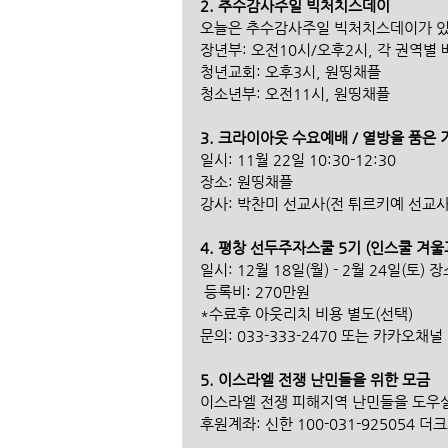
2. 추수감사주일 빅처치스데이
오늘은 추수감사주일 빅처치스데이가 있
장년부: 오전10시/오후2시, 각 권역별 
청년교회: 오후3시, 원띵채플
청소년부: 오전11시, 원띵채플
3. 크라이아웃 수요예배 / 열방을 품은
일시: 11월 22일 10:30-12:30
장소: 원띵채플
강사: 박찬미 선교사(전 튀르키예 선교사
4. 평창 선두주자스쿨 5기 (인스쿨 겨울
일시: 12월 18일(월) - 2월 24일(토)
 등록비: 270만원 
*수료후 아웃리치 비용 별도(선택)
문의: 033-333-2470 또는 카카오채
5. 이스라엘 전쟁 난민들을 위한 모금 
이스라엘 전쟁 피해지역 난민들을 도우실
후원계좌: 신한 100-031-925054 더