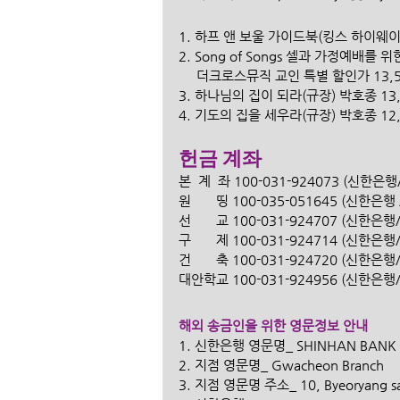
1. 하프 앤 보울 가이드북(킹스 하이웨이)
2. Song of Songs 셀과 가정예배를 
     더크로스뮤직 교인 특별 할인가 13,5
3. 하나님의 집이 되라(규장) 박호종 13,0
4. 기도의 집을 세우라(규장) 박호종 12,0
헌금 계좌
본  계  좌 100-031-924073 (신한
원       띵 100-035-051645 (신한
선       교 100-031-924707 (신한
구       제 100-031-924714 (신한
건       축 100-031-924720 (신한
대안학교 100-031-924956 (신한은
해외 송금인을 위한 영문정보 안내   
1. 신한은행 영문명_ SHINHAN BANK 
2. 지점 영문명_ Gwacheon Branch 
3. 지점 영문명 주소_ 10, Byeoryang sang