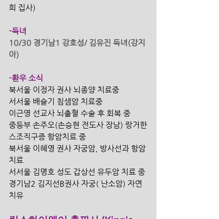
희 집사)
-득녀
10/30 경기남1 강호성/ 김유진 득녀(강지
아)
-환우 소식
북서울 이정자 권사 뇌종양 치료중
서서울 배슬기 침샘암 치료중
이근영 선교사 뇌출혈 수술 후 회복 중
중등부 손주오(손승현 전도사 장남) 랑거한
스조직구증 항암치료 중
북서울 이혜영 권사 자궁암, 방사선과 항암
치료 
서서울 김명호 성도 갑상선 유두암 치료 중
경기남2 김지선B권사 자궁( 난소암) 자연
치유 