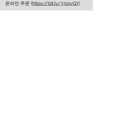
온라인 주문 (
https://bit.ly/331syQY
)
1. 하프 앤 보울 가이드북(킹스 하이웨이) 
- 저자 : 마이크 비클
2. Song of Songs 셀과 가정예배를 위한 
찬양집 1 (킹스하이웨이) 
     더크로스뮤직 교인 특별 할인가 
13,500원 (정가 15,000원) 
3. 하나님의 집이 되라(규장) 박호종 
13,000원 (정가 15,000원) 
4. 기도의 집을 세우라(규장) 박호종 
12,000원 (정가 13,000원) 
헌금 계좌
본  계  좌 100-031-924073 (신한은행/
더크로스처치) 
원       띵 100-035-051645 (신한은행 /
한국기도의집)