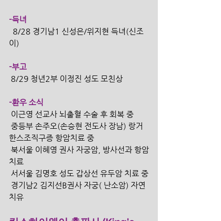
-득녀
  8/28 경기남1 신성은/위지현 득녀(신조
이)
-부고
 8/29 청년2부 이정진 성도 모친상
-환우 소식
 이근영 선교사 뇌출혈 수술 후 회복 중
 중등부 손주오(손승현 전도사 장남) 랑거
한스조직구증 항암치료 중
 북서울 이혜영 권사 자궁암, 방사선과 항암
치료 
 서서울 김명호 성도 갑상선 유두암 치료 중
 경기남2 김지선B권사 자궁( 난소암) 자연
치유 