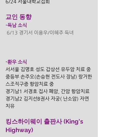
6/24 서울대학교집회 
교인 동향
-득남 소식
 6/13 경기서 이용우/이혜주 득녀
-환우 소식
서서울 김명호 성도 갑상선 유두암 치료 중
중등부 손주오(손승현 전도사 장남) 랑거한
스조직구증 항암치료 중 
경기남1 서경호 집사 폐암, 간암 항암치료
경기남2 김지선B권사 자궁( 난소암) 자연
치유 
킹스하이웨이 출판사 (King's 
Highway)