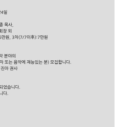
박4일 
종 목사, 
호 회장 외
: 6만원, 3차(7/7이후):7만원 
악 분야의 
공자 또는 음악에 재능있는 분) 모집합니다.
이진아 권사 
기되었습니다.
니다. 