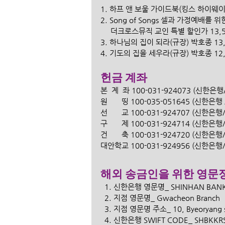
1. 하프 앤 보울 가이드북(킹스 하이웨이)
2. Song of Songs 셀과 가정예배를 
     더크로스뮤직 교인 특별 할인가 13,5
3. 하나님의 집이 되라(규장) 박호종 13,0
4. 기도의 집을 세우라(규장) 박호종 12,0
헌금 계좌
본  계  좌 100-031-924073 (신한
원       띵 100-035-051645 (신한
선       교 100-031-924707 (신한
구       제 100-031-924714 (신한
건       축 100-031-924720 (신한
대안학교 100-031-924956 (신한은
해외 송금인을 위한 영문정보
  1. 신한은행 영문명_ SHINHAN BANK
  2. 지점 영문명_ Gwacheon Branch 
  3. 지점 영문명 주소_ 10, Byeoryang s
  4. 신한은행 SWIFT CODE_ SHBKKRS