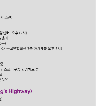
권사 소천)
컴센터, 오후12시) 
결혼식 
0분)
한국기독교연합회관 3층 아가페홀 오후 5시) 
 중
거한스조직구증 항암치료 중 
료
연치유 
s Highway)
Y
)