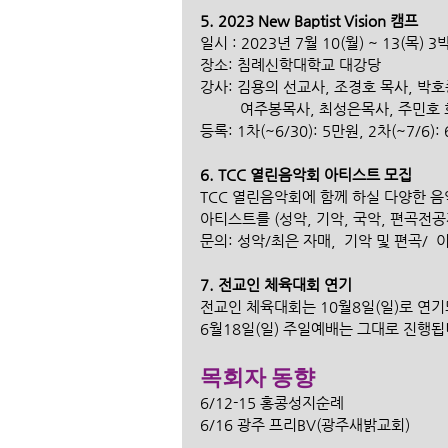
5. 2023 New Baptist Vision 캠프 
일시 : 2023년 7월 10(월) ~ 13(목) 3
장소: 침례신학대학교 대강당
강사: 김용의 선교사, 조경호 목사, 박호
          여주봉목사, 최성은목사, 주민
등록: 1차(~6/30): 5만원, 2차(~7/6)
6. TCC 열린음악회 아티스트 모집 
TCC 열린음악회에 함께 하실 다양한 음
아티스트를 (성악, 기악, 국악, 편곡전
문의: 성악/최은 자매,  기악 및 편곡/  
7. 전교인 체육대회 연기
전교인 체육대회는 10월8일(일)로 연
6월18일(일) 주일예배는 그대로 진행됩
목회자 동향
6/12-15 홍콩성지순례
6/16 광주 프리BV(광주새밝교회) 