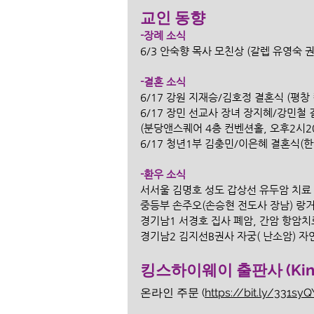
교인 동향
-장례 소식
6/3 안숙향 목사 모친상 (갈렙 유영숙 
-결혼 소식
6/17 강원 지재승/김호정 결혼식 (평창 
6/17 장민 선교사 장녀 장지혜/강민철 
(분당앤스퀘어 4층 컨벤션홀, 오후2시2
6/17 청년1부 김충민/이은혜 결혼식(
-환우 소식
서서울 김명호 성도 갑상선 유두암 치료
중등부 손주오(손승현 전도사 장남) 랑
경기남1 서경호 집사 폐암, 간암 항암치
경기남2 김지선B권사 자궁( 난소암) 자
킹스하이웨이 출판사 (King'
온라인 주문 (
https://bit.ly/331syQ