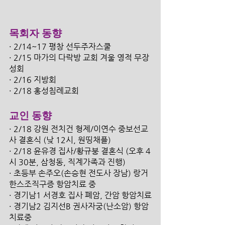
목회자 동향
· 2/14~17 평창 선두주자스쿨
· 2/15 마가의 다락방 교회 겨울 영적 무장 
성회
· 2/16 지방회
· 2/18 홍성침례교회
교인 동향 
· 2/18 강원 전치건 형제/이연수 중보선교
사 결혼식 (낮 12시, 원띵채플)
· 2/18 윤유경 집사/황규붕 결혼식 (오후 4
시 30분, 삼청동, 직계가족과 진행)
· 초등부 손주오(손승현 전도사 장남) 랑거
한스조직구증 항암치료 중
· 경기남1 서경호 집사 폐암, 간암 항암치료
· 경기남2 김지선B 권사자궁(난소암) 항암
치료중