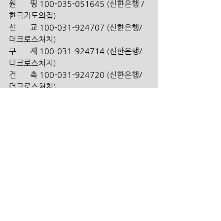
원       띵 100-035-051645 (신한은행 /
한국기도의집)
선       교 100-031-924707 (신한은행/ 
더크로스처치)
구       제 100-031-924714 (신한은행/ 
더크로스처치)
건       축 100-031-924720 (신한은행/ 
더크로스처치)
대안학교 100-031-924956 (신한은행/ 
더크로스처치)
해외 송금인을 위한 영문정보 안
내   
  1. 신한은행 영문명_ SHINHAN BANK 
  2. 지점 영문명_ Gwacheon Branch 
  3. 지점 영문명 주소_ 10, Byeoryang 
sangga 1-ro,  Gwacheon -si, 
Gyeonggi-do, Korea 