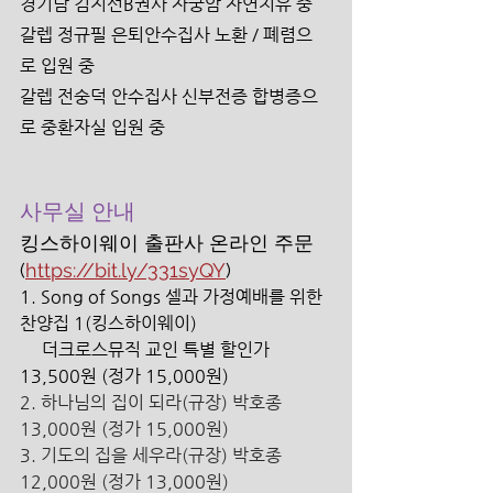
경기남 김지선B권사 자궁암 자연치유 중
갈렙 정규필 은퇴안수집사 노환 / 폐렴으
로 입원 중
갈렙 전숭덕 안수집사 신부전증 합병증으
로 중환자실 입원 중
사무실 안내 
킹스하이웨이 출판사 온라인 주문 
(
https://bit.ly/331syQY
)
1. Song of Songs 셀과 가정예배를 위한 
찬양집 1(킹스하이웨이) 
     더크로스뮤직 교인 특별 할인가 
13,500원 (정가 15,000원) 
2. 하나님의 집이 되라(규장) 박호종 
13,000원 (정가 15,000원) 
3. 기도의 집을 세우라(규장) 박호종 
12,000원 (정가 13,000원) 