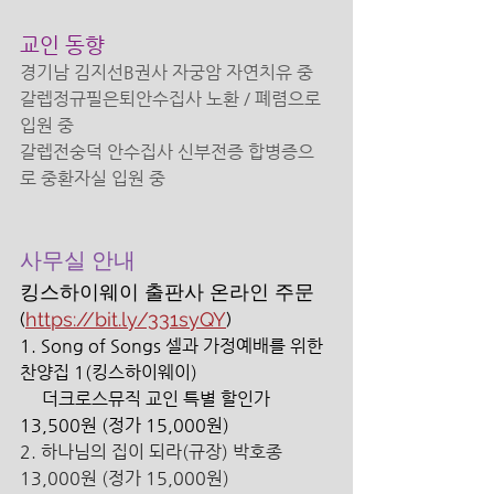
교인 동향 
경기남 김지선B권사 자궁암 자연치유 중
갈렙정규필은퇴안수집사 노환 / 폐렴으로 
입원 중
갈렙전숭덕 안수집사 신부전증 합병증으
로 중환자실 입원 중
사무실 안내 
킹스하이웨이 출판사 온라인 주문 
(
https://bit.ly/331syQY
)
1. Song of Songs 셀과 가정예배를 위한 
찬양집 1(킹스하이웨이) 
     더크로스뮤직 교인 특별 할인가 
13,500원 (정가 15,000원) 
2. 하나님의 집이 되라(규장) 박호종 
13,000원 (정가 15,000원) 