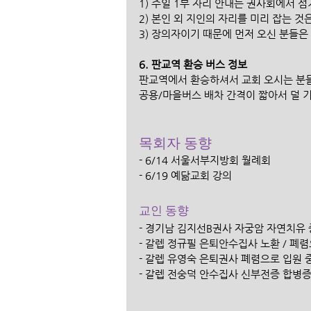
1) 주일 1부 자리 안내는 권사회에서
2) 본인 외 지인의 자리를 미리 잡는 것
3) 장의자이기 때문에 먼저 오신 분들
6. 판교역 환승 버스 정보 
판교역에서 환승하셔서 교회 오시는 분들
공용/마을버스 배차 간격이 짧아서 덜 
목회자 동향 
- 6/14 서울서부지방회 월례회
- 6/19 예닮교회 강의
교인 동향 
- 경기남 김지선B권사 자궁암 자연치유 
- 갈렙 정규필 은퇴안수집사 노환 / 폐렴
- 갈렙 유영숙 은퇴권사 폐렴으로 입원 
- 갈렙 전숭덕 안수집사 신부전증 합병