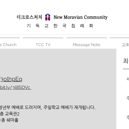
​기 독 교 한 국 침 례 회
s Church
TCC TV
Message Note
교
최
y/3olhpEq
/bit.ly/3l8SDVc 
시 청년부 예배로 드려지며, 주일학교 예배가 재개됩니다.
 2층 교육관2
 1층 쉐마홀