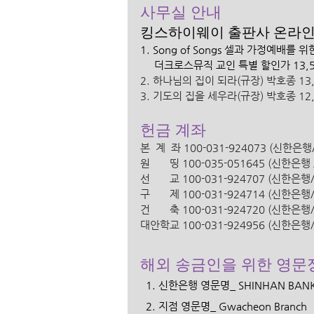
사무실 안내 
킹스하이웨이 출판사 온라인 
1. Song of Songs 셀과 가정예배를
     더크로스뮤직 교인 특별 할인가 13,5
2. 하나님의 집이 되라(규장) 박호종 13,0
3. 기도의 집을 세우라(규장) 박호종 12,0
헌금 계좌
본  계  좌 100-031-924073 (신한
원       띵 100-035-051645 (신한
선       교 100-031-924707 (신한
구       제 100-031-924714 (신한
건       축 100-031-924720 (신한
대안학교 100-031-924956 (신한은
해외 송금인을 위한 영문
  1. 신한은행 영문명_ SHINHAN BANK
  2. 지점 영문명_ Gwacheon Branch 