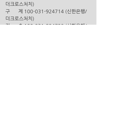
더크로스처치)
구       제 100-031-924714 (신한은행/ 
더크로스처치)
건       축 100-031-924720 (신한은행/ 
더크로스처치)
대안학교 100-031-924956 (신한은행/ 
더크로스처치)
해외 송금인을 위한 영문정보 안
내 
  1. 신한은행 영문명_ SHINHAN BANK 
  2. 지점 영문명_ Gwacheon Branch 
  3. 지점 영문명 주소_ 10, Byeoryang 
sangga 1-ro,  Gwacheon -si, 
Gyeonggi-do, Korea 
  4. 신한은행 SWIFT CODE_ SHBKKRSE 