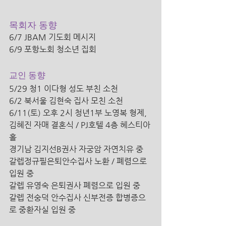
목회자 동향 
6/7 JBAM 기도회 메시지
6/9 포항노회 청소년 집회
교인 동향 
5/29 청1 이다형 성도 부친 소천
6/2 북서울 김현숙 집사 모친 소천 
6/11(토) 오후 2시 청년1부 노영복 형제, 
김혜진 자매 결혼식 / PJ호텔 4층 헤스티아
홀 
경기남 김지선B권사 자궁암 자연치유 중
갈렙정규필은퇴안수집사 노환 / 폐렴으로 
입원 중
갈렙 유영숙 은퇴권사 폐렴으로 입원 중
갈렙 전숭덕 안수집사 신부전증 합병증으
로 중환자실 입원 중