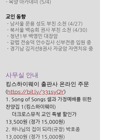
- 목양 아카데미 (5/4)
교인 동향
 - 남서울 문용 성도 부친 소천 (4/27)
 - 북서울 백승희 권사 부친 소천 (4/30)
 - 청년1부 백영민 대장암
 - 갈렙 전숭덕 안수집사 신부전증 입원 중 
 - 경기남 김지선B권사 자궁암 자연치유 중
사무실 안내 
킹스하이웨이 출판사 온라인 주문 
(
https://bit.ly/331syQY
)
1. Song of Songs 셀과 가정예배를 위한 
찬양집 1(킹스하이웨이) 
     더크로스뮤직 교인 특별 할인가 
13,500원 (정가 15,000원) 
2. 하나님의 집이 되라(규장) 박호종 
13,000원 (정가 15,000원) 