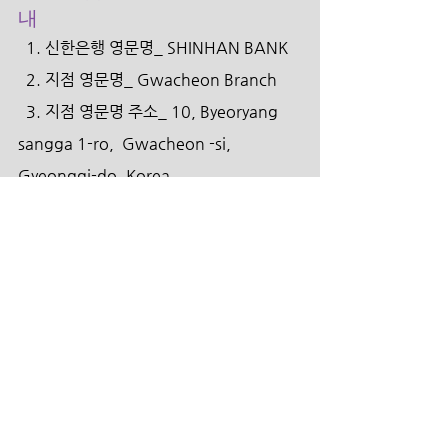
내 
  1. 신한은행 영문명_ SHINHAN BANK 
  2. 지점 영문명_ Gwacheon Branch 
  3. 지점 영문명 주소_ 10, Byeoryang 
sangga 1-ro,  Gwacheon -si, 
Gyeonggi-do, Korea 
  4. 신한은행 SWIFT CODE_ SHBKKRSE 
  5. 수취인 계좌번호_ 100-031-924073
  6. 수취인 영문성명_ THE CROSS 
CHURCH 
  7. 수취인 전화번호_ +82-02-585-
5670  
      당행 SWFT CODE를 12자리(지점번