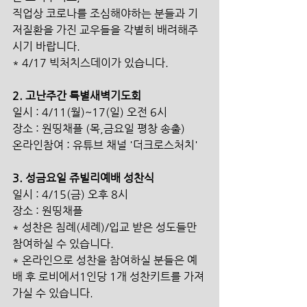
직업상 코로나를 조심해야하는 분들과 기
저질환을 가진 교우들을 각별히 배려해주
시기 바랍니다.
* 4/17 빅처치스데이가 있습니다.
2. 고난주간 특별새벽기도회
일시 : 4/11(월)~17(일) 오전 6시
장소 : 원띵채플 (목,금요일 평창 송출)
온라인참여 : 유튜브 채널 '더크로스처치'
3. 성금요일 쥬빌리예배 성찬식
일시 : 4/15(금) 오후 8시
장소 : 원띵채플
* 성찬은 침례(세례)/입교 받은 성도들만 
참여하실 수 있습니다.
* 온라인으로 성찬을 참여하실 분들은 예
배 후 로비에서1인당 1개 성찬키트를 가져
가실 수 있습니다.