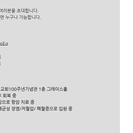
 여러분을 초대합니다.
면 누구나 가능합니다.
hpEq
M
N
 : 한국교회100주년기념관 1층 그레이스홀
후 회복 중
암으로 항암 치료 중
 세균성 장염/저혈압/ 폐혈증으로 입원 중