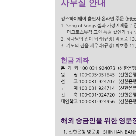
사무실 안내 
킹스하이웨이 출판사 온라인 
주문 (
http
1. Song of Songs 셀과 가정예배를
더크로스뮤직 교인 특별 할인가 13,500
2. 하나님의 집이 되라(규장) 박호종 13,0
3. 기도의 집을 세우라(규장) 박호종 12,0
헌금 계좌
본  계  좌 100-031-924073  (신한
원       띵 
100-035-051645
   (신한
선       교 100-031-924707   (신
구       제 100-031-924714   (신
건       축 100-031-924720   (신
대안학교 100-031-924956   (신한
해외 송금인을 위한 영문정
  1. 신한은행 영문명_ SHINHAN BANK