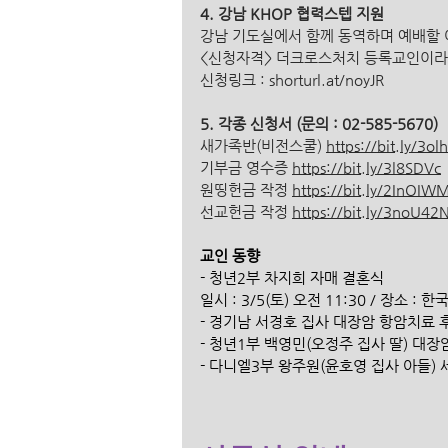
4. 강남 KHOP 협력스텝 지원
강남 기도실에서 함께 동역하며 예배할
<신청자격> 더크로스처치 등록교인이라
신청링크 : shorturl.at/noyJR
5. 각종 신청서 (문의 : 02-585-5670)  
새가족반(비전스쿨) 
https://bit.ly/3ol
기부금 영수증 
https://bit.ly/3l8SDVc
원띵헌금 작정 
https://bit.ly/2InOIW
선교헌금 작정 
https://bit.ly/3noU42
교인 동향
- 청년2부 차지희 자매 결혼식
일시 : 3/5(토) 오전 11:30 / 장소
- 경기남 서경호 집사 대장암 항암치료 
- 청년1부 백영민(오정주 집사 딸) 대장
- 다니엘3부 왕주원(윤호영 집사 아들)