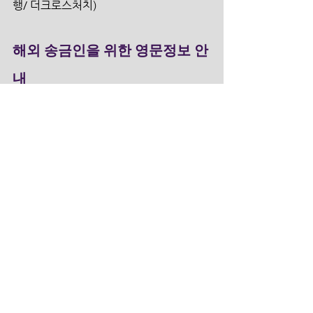
행/ 더크로스처치)
해외 송금인을 위한 영문정보 안
내  
  1. 신한은행 영문명_ SHINHAN BANK 
  2. 지점 영문명_ Gwacheon Branch 
  3. 지점 영문명 주소_ 10, Byeoryang 
sangga 1-ro,  Gwacheon -si, 
Gyeonggi-do, Korea 
  4. 신한은행 SWIFT CODE_ SHBKKRSE 
  5. 수취인 계좌번호_ 100-031-924073
  6. 수취인 영문성명_ THE CROSS 
CHURCH 