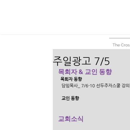
The Cros
주일광고 7/5
목회자 & 교인 동향
  목회자 동향
   담임목사_ 7/6-10 선두주자스쿨 강의
   교인 동향 
교회소식