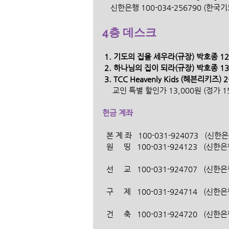
    신한은행 100-034-256790 (한
4층 데스크
 1. 기도의 집을 세우라(규장) 박호종 12,
 2. 하나님의 집이 되라(규장) 박호종 13,
 3. TCC Heavenly Kids (헤븐리키즈) 2집
     교인 특별 할인가 13,000원 (정가 1
헌금 계좌
  본 계 좌   100-031-924073   
  원     띵   100-031-924123   
  선     교   100-031-924707   
  구     제   100-031-924714   
  건     축   100-031-924720   