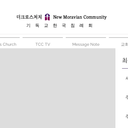
​기 독 교 한 국 침 례 회
s Church
TCC TV
Message Note
교
최
 