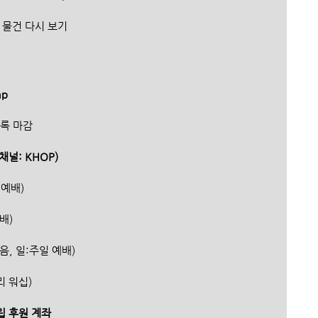
니 물건 다시 보기
p 
등록 마감
 채널: KHOP)
주일예배)
예배)
송없음, 일:주일 예배)
빌리 워십)
립 후원 계좌 