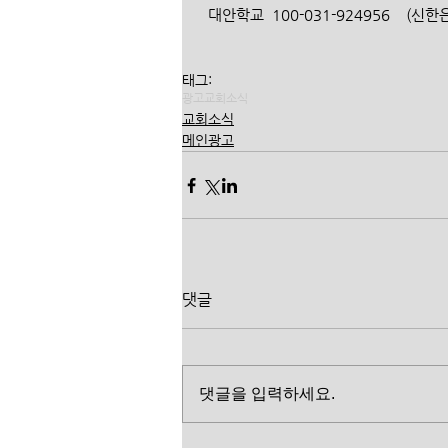
  대안학교  100-031-924956    
태그:
광고
교회소식
교회소식
메인광고
댓글
댓글을 입력하세요.