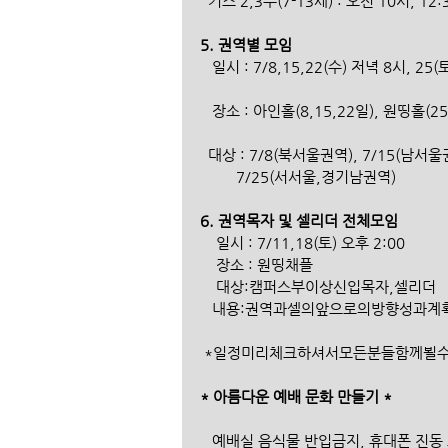
  키즈 2,3부(7-13세) : 오전 10시, 
5. 권역별 모임
   일시 : 7/8,15,22(수) 저녁 8시, 25
   장소 : 아인홀(8,15,22일), 원띵홀(2
  대상 : 7/8(북서울권역), 7/15(남서
         7/25(서서울,경기남권역)
6. 권역목자 및 셀리더 전체모임
    일시 : 7/11,18(토) 오후 2:00 
    장소 : 원띵채플 
    대상:캠퍼스부이상신입목자,셀리더 
   내용:권역과셀의앞으로의방향성과계
 *일정미리체크하셔서모든분들함께뵐
* 아름다운 예배 문화 만들기 *
   예배실 음식물 반입금지, 휴대폰 진동