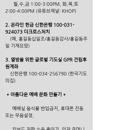
       월,수,금 1:00-3:00PM, 화,목,토 
2:00-4:00PM (유튜브채널: KHOP)
2. 온라인 헌금 신한은행 100-031-
924073 더크로스처치
    (예, 홍길동십일조/홍길동감사/홍길동주
일 기재요망)
3. 열방을 위한 글로벌 기도실 GPR 건립후
원계좌 
    신한은행 100-034-256790 (한국기도
의집)
* 아름다운 예배 문화 만들기 *
      예배실 음식물 반입금지, 휴대폰 진동 
또는 무음설정,
      키보드 자판 소음 줄이기, 의자 주머니 