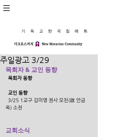
​기 독 교 한 국 침 례 회
주일광고 3/29
목회자 & 교인 동향
  목회자 동향
  교인 동향 
  3/25 1교구 김미영 권사 모친(故 안금
옥) 소천
교회소식