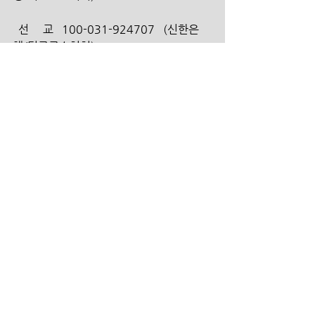
  선     교   100-031-924707   (신한은
행/더크로스처치)
  구     제   100-031-924714   (신한은
행/더크로스처치)
  건     축   100-031-924720   (신한은
행/더크로스처치)
  대안학교  100-031-924956    (신한은
행/더크로스처치)
태그:
광고
교회소식
교회소식
메인광고