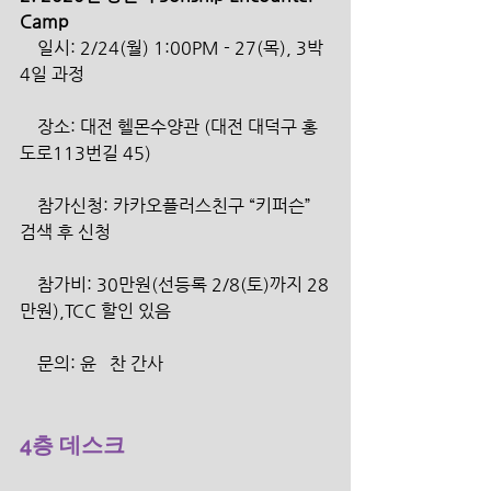
Camp
    일시: 2/24(월) 1:00PM - 27(목), 3박 
4일 과정
    장소: 대전 헬몬수양관 (대전 대덕구 홍
도로113번길 45)
    참가신청: 카카오플러스친구 “키퍼슨” 
검색 후 신청
    참가비: 30만원(선등록 2/8(토)까지 28
만원),TCC 할인 있음
    문의: 윤   찬 간사
4층 데스크