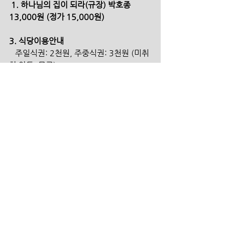
 1. 하나님의 집이 되라(규장) 박호종 
13,000원 (정가 15,000원)
3. 식당이용안내 
   주일식권: 2천원, 주중식권: 3천원 (미취
학 아동: 무료)
   수요일은 신부의 금식으로 식당이 운영되
지 않습니다.
   점심: 11:50-12:50, 저녁: 18:00-
19:00 (금요일: 17:30-18:30)
헌금 계좌
  본 계 좌   100-031-924073   (신한은
행/더크로스처치) 
  원     띵   100-031-924123   (신한은
행/더크로스처치)