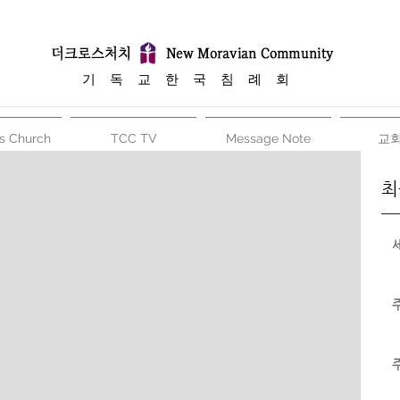
​기 독 교 한 국 침 례 회
s Church
TCC TV
Message Note
교
최