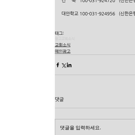
 건     축   100-031-924720   
 대안학교 100-031-924956   (신
태그:
광고
교회소식
교회소식
메인광고
댓글
댓글을 입력하세요.