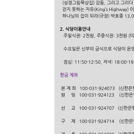
  (성경그림묵상집) 감동, 그리고 그리다 /
  걷지 못하는 자유(King’s Highway)
  하나님의 집이 되라(규장) 박호종 13,0
2. 식당이용안내 
   주일식권: 2천원, 주중식권: 3천원 (
   수요일은 신부의 금식으로 식당이 
   점심: 11:50-12:50, 저녁: 18:00-1
헌금 계좌
 본 계 좌   100-031-924073   (
 원     띵   100-031-924123    
 선     교   100-031-924707   (
 구     제   100-031-924714    