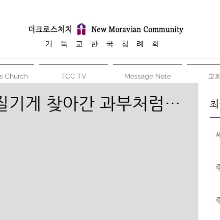
​기 독 교 한 국 침 례 회
s Church
TCC TV
Message Note
교
질기게 찾아간 과부처럼…
최