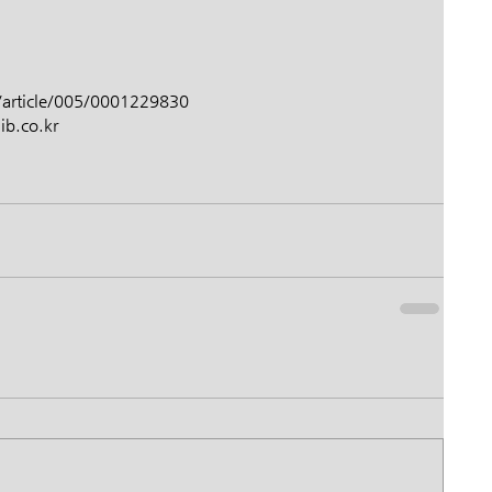
article/005/0001229830
.co.kr