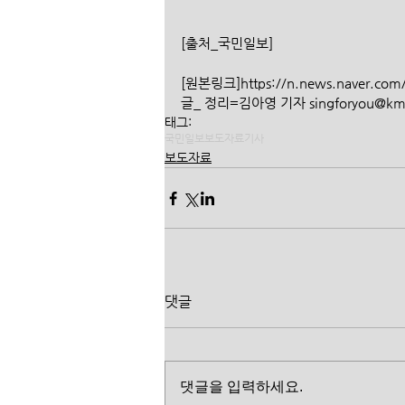
[출처_국민일보] 
[원본링크]https://n.news.naver.com/
글_ 정리=김아영 기자 singforyou@kmib
태그:
국민일보
보도자료
기사
보도자료
댓글
댓글을 입력하세요.