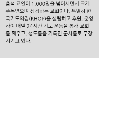
출석 교인이 1,000명을 넘어서면서 크게 
주목받으며 성장하는 교회이다. 특별히 한
국기도의집(KHOP)을 설립하고 후원, 운영
하여 매일 24시간 기도 운동을 통해 교회
를 깨우고, 성도들을 거룩한 군사들로 무장
시키고 있다.
[출처_침례신문] 
[원본링크] 
http://www.baptistnews.co.kr/news/
article.html?no=12072
글_ 정리=범영수 차장
태그:
보도자료
기사
침례신문
보도자료