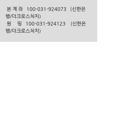
 본 계 좌   100-031-924073   (신한은
행/더크로스처치) 
 원     띵   100-031-924123    (신한은
행/더크로스처치)
 선     교   100-031-924707   (신한은행/
더크로스처치)
 구     제   100-031-924714    (신한은
행/더크로스처치)
 건     축   100-031-924720   (신한은행/
더크로스처치)
 대안학교 100-031-924956   (신한은행/
더크로스처치)