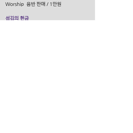
Worship  음반 판매 / 1만원
섬김의 헌금
 본 계 좌   100-031-924073   (신한은
행/더크로스처치) 
 원     띵   100-031-924123    (신한은
행/더크로스처치)
 선     교   100-031-924707   (신한은행/
더크로스처치)
 구     제   100-031-924714    (신한은
행/더크로스처치)
 건     축   100-031-924720   (신한은행/
더크로스처치)
 대안학교 100-031-924956   (신한은행/