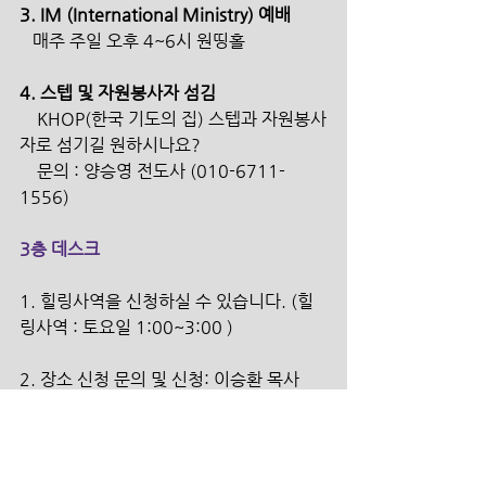
3. IM (International Ministry) 예배 
   매주 주일 오후 4~6시 원띵홀 
4. 스텝 및 자원봉사자 섬김 
    KHOP(한국 기도의 집) 스텝과 자원봉사
자로 섬기길 원하시나요?     
    문의 : 양승영 전도사 (010-6711-
1556)
3층 데스크
1. 힐링사역을 신청하실 수 있습니다. (힐
링사역 : 토요일 1:00~3:00 )
2. 장소 신청 문의 및 신청: 이승환 목사 
(010-3443-4417) 
3. 3층에 분실물함이 있습니다. 매달 마지
막 주는 모인 분실물을 처분합니다.