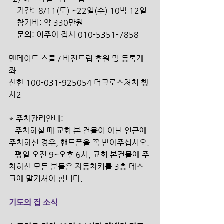
    기간:  8/11(토) ~22일(수) 10박 12일
    참가비: 약 330만원     
    문의: 이주아 집사 010-5351-7858  
멘데이트 스쿨 / 비전트립 후원 및 등록계
좌
신한 100-031-925054 더크로스처치 행
사2 
* 주차관리안내:
   주차하실 때 교회 본 건물이 아닌 인근에 
주차하신 경우, 핸드폰을 꼭 받아주십시오.
   평일 오전 9~오후 6시, 교회 본건물에 주
차하신 모든 분들은 자동차키를 3층 데스
크에 맡기셔야 합니다.
기도의 집 소식