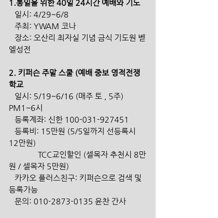
1.통일을 위한 40일 24시간 예배와 기도
   일시: 4/29~6/8
   주최: YWAM 코나
   장소: 오산리 최자실 기념 금식 기도원 벧
엘성전
2. 키퍼슨 주말 스쿨 (예배 중보 영적전쟁
학교
   일시: 5/19~6/16 (매주 토 , 5주) 
PM1~6시
   등록계좌: 신한 100-031-927451 
   등록비: 15만원 (5/5일까지 선등록시 
12만원)
               TCC교인할인 (셀목자 추천시 8만
원 / 셀목자 5만원)
   카카오 플러스친구: 키퍼슨으로 검색 및 
등록가능 
   문의: 010-2873-0135 윤찬 간사