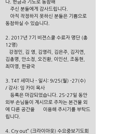
다. 헌금과 기도로 동참해
    주신 분들에게 감사드립니다.
    아직 작정하지 못하신 분들은 기쁨으로 
동참하실 수 있습니다.
2. 2017년 7기 비젼스쿨 수료자 명단 (총 
12명)
   강정민, 김 영, 김영리, 김은주, 김지연, 
김총명, 안소정, 오진환, 이인선, 조동현, 
최미영, 한광국
3. T4T 세미나 - 일시: 9/25(월) -27(수)  
/ 강사: 잉 카이 목사
    등록은 마감되었습니다. 25-27일 동안 
외부 손님들이 계시므로 주차는 본건물 외
에 다른 공간을       이용해 주시기를 부탁드
립니다.
4. Cry out” (크라이아웃) 수요중보기도회 