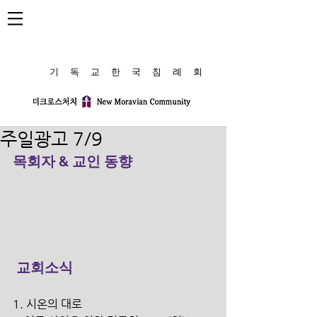
​기 독 교 한 국 침 례 회
주일광고 7/9
목회자 & 교인 동향
교회소식
1. 시온의 대로