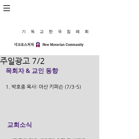
​기 독 교 한 국 침 례 회
주일광고 7/2
목회자 & 교인 동향
1. 박호종 목사: 아산 키퍼슨 (7/3-5)
교회소식