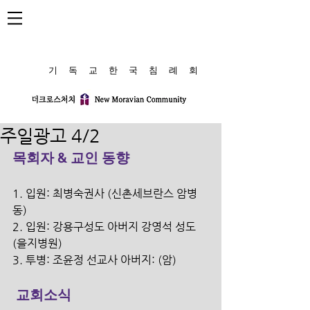
​기 독 교 한 국 침 례 회
주일광고 4/2
목회자 & 교인 동향
1. 입원: 최병숙권사 (신촌세브란스 암병
동)
2. 입원: 강용구성도 아버지 강영석 성도 
(을지병원)
3. 투병: 조윤정 선교사 아버지: (암)
교회소식