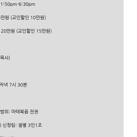
, 1:50pm-6:30pm
, 15만원 (교인할인 10만원)
-14세) 12주, 20만원 (교인할인 15만원)
임목사)
 5시, 저녁 7시 30분
  출제범위: 마태복음 전권
청) 신청팀: 셀별 3인1조