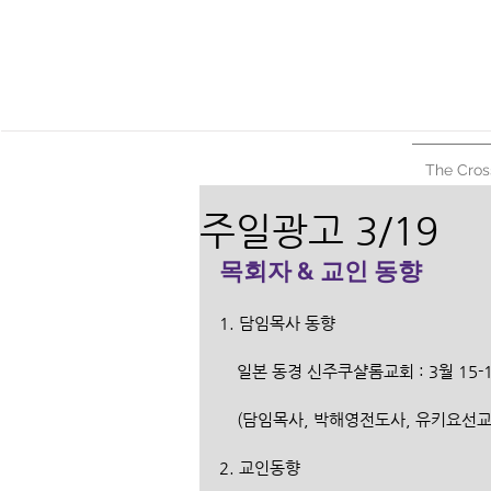
The Cros
주일광고 3/19
목회자 & 교인 동향
1. 담임목사 동향
    일본 동경 신주쿠샬롬교회 : 3월 15-
    (담임목사, 박해영전도사, 유키요선
2. 교인동향