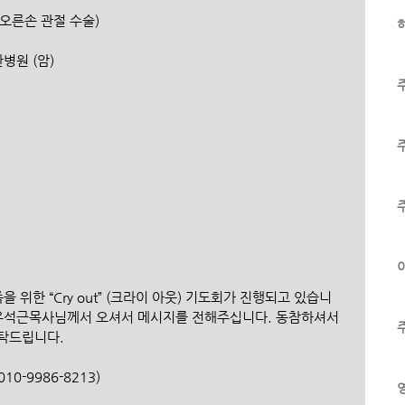
 (오른손 관절 수술)
하
산병원 (암)
이
을 위한 “Cry out” (크라이 아웃) 기도회가 진행되고 있습니
저자 유석근목사님께서 오셔서 메시지를 전해주십니다. 동참하셔서 
부탁드립니다.
0-9986-8213)