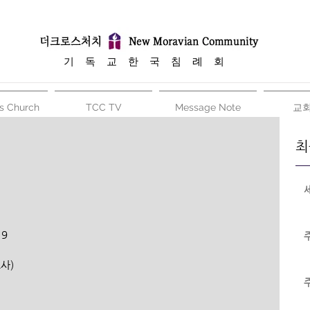
​기 독 교 한 국 침 례 회
s Church
TCC TV
Message Note
교
최
19
교사)