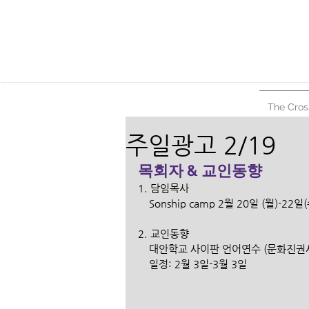
The Cros
주일광고 2/19
목회자 & 교인동향
1. 담임목사
    Sonship camp 2월 20일 (월)-22일
2. 교인동향
    대안학교 사이판 언어연수 (문화진권
    일정: 2월 3일-3월 3일