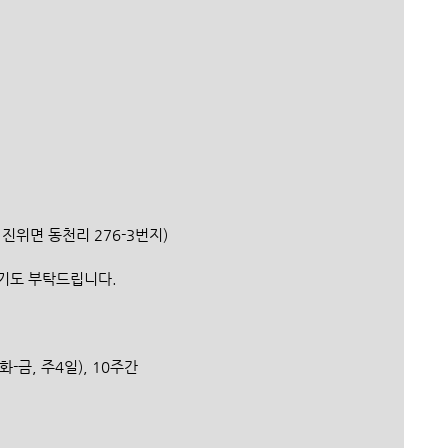
택시 진위면 동천리 276-3번지)
. 기도 부탁드립니다.
일 (화-금, 주4일), 10주간