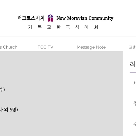
​기 독 교 한 국 침 례 회
s Church
TCC TV
Message Note
교
최
(수)
사 외 6명)