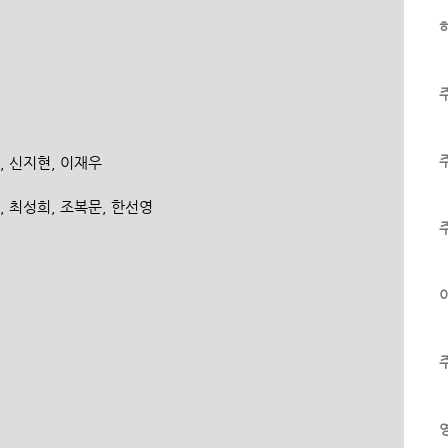
하
리, 신지현, 이재우
최진, 최성희, 조복문, 한선영
이