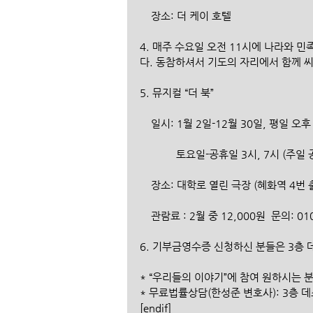
    장소: 더 케이 호텔
4. 매주 수요일 오전 11시에 나라와 민족
다. 동참하셔서 기도의 자리에서 함께 
5. 뮤지컬 “더 북”
    일시: 1월 2일-12월 30일, 평일 오후
             토요일-공휴일 3시, 7시 (
    장소: 대학로 열린 극장 (혜화역 4번 
    관람료 : 2월 중 12,000원  문의: 0
6. 기부금영수증 신청하신 분들은 3층
* “우리들의 이야기”에 참여 원하시는 
* 무료법률상담(한성준 변호사): 3층 
[endif]