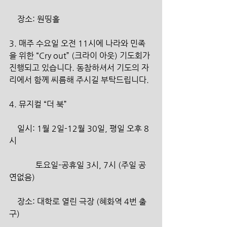
    장소: 원띵홀
3. 매주 수요일 오전 11시에 나라와 민족
을 위한 “Cry out” (크라이 아웃) 기도회가 
진행되고 있습니다. 동참하셔서 기도의 자
리에서 함께 씨름해 주시길 부탁드립니다.
4. 뮤지컬 “더 북”
    일시: 1월 2일-12월 30일, 평일 오후 8
시
             토요일-공휴일 3시, 7시 (주일 공
연없음)
    장소: 대학로 열린 극장 (혜화역 4번 출
구)