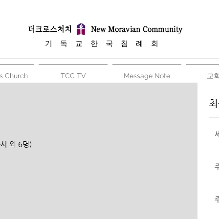
​기 독 교 한 국 침 례 회
s Church
TCC TV
Message Note
교
최
사 외 6명)
                                      