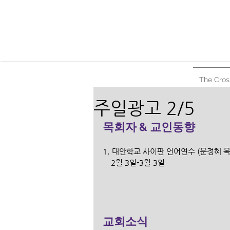
The Cros
주일광고 2/5
목회자 & 교인동향
1. 대안학교 사이판 언어연수 (문정혜 목
    2월 3일-3월 3일                                    
교회소식