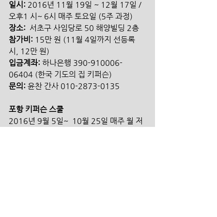
일시:
 2016년 11월 19일 ~ 12월 17일 / 
오후1 시~ 6시 매주 토요일 (5주 과정)
장소:
  서초구 사임당로 50 해양빌딩 2층
참가비:
 15만 원 (11월 4일까지 선등록 
시, 12만 원)  
입금계좌:
 하나은행 390-910006-
06404 (한국 기도의 집 키퍼슨)
문의:
 윤찬 간사 010-2873-0135
포항 키퍼슨 스쿨
2016년 9월 5일~  10월 25일 매주 월 저
녁 7시 (9/6,10/25 화요일 2회 포함 10
회 과정) /문의  김성용 목사 010-3528-
9191
언양키퍼슨 스쿨
2016년 10월 24일 ~ 11월 22일 매주 
월, 화 저녁 7시 (10회 과정)
문의  이지훈 목사 010-2227-1417